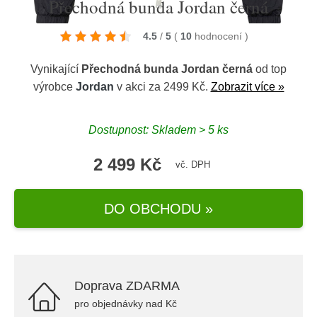
Přechodná bunda Jordan černá
4.5
/
5
(
10
hodnocení
)
Vynikající
Přechodná bunda Jordan černá
od top
výrobce
Jordan
v akci za 2499 Kč.
Zobrazit více »
Dostupnost: Skladem > 5 ks
2 499 Kč
vč. DPH
DO OBCHODU »
Doprava ZDARMA
pro objednávky nad Kč