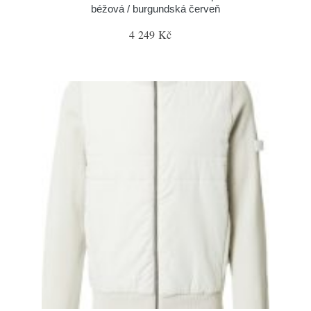
béžová / burgundská červeň
4 249 Kč