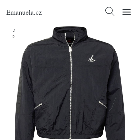
Emanuela.cz
Vyhledávání
Domů
/
Produkty
/
Muži
/
Oblečení
/
Bundy
/
Bombery
/
Přechodná
bunda Jordan černá