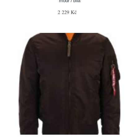
modř / bílá
2 229 Kč