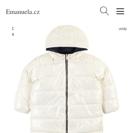
Emanuela.cz
Vyhledávání
Domů
/
Produkty
/
Děti
/
Chlapci
/
Teenageři 140-176
/
Oblečení
/
Bundy
& kabáty
/
Přechodná bunda Michael Kors Kids krémová / zlatá