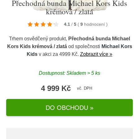
Přechodná bunda Michael Kors Kids
krémová / zlatá
4.1
/
5
(
9
hodnocení
)
Trhem osvědčený produkt,
Přechodná bunda Michael
Kors Kids krémová / zlatá
od společnosti
Michael Kors
Kids
v akci za 4999 Kč.
Zobrazit více »
Dostupnost: Skladem > 5 ks
4 999 Kč
vč. DPH
DO OBCHODU »