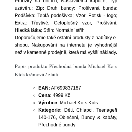
Proužky na bocích, Nastavitelná kapuce; Typ
uzávěru: Zip; Druh bundy: Prošívaná bunda;
Podšívka: Teplá podešívka; Vzor: Potisk - logo;
Extra: Třpytivé, Celoplošný vzor, Prošívání,
Hladká látka; Střih: Normální střih
Doporučujeme také ostatní produkty z nabídky e-
shopu. Nakupování na internetu je výhodnější
než v kamenné prodejně, která má vyšší náklady.
Popis produktu Přechodná bunda Michael Kors
Kids krémová / zlatá
EAN:
AF699837187
Cena:
4999 Kč
Výrobce:
Michael Kors Kids
Kategorie:
Děti, Chlapci, Teenageři
140-176, Oblečení, Bundy & kabáty,
Přechodné bundy