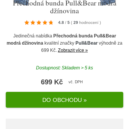
Přechodná bunda Pull&Bear modrá
džínovina
4.8
/
5
(
29
hodnocení
)
Jedinečná nabídka
Přechodná bunda Pull&Bear
modrá džínovina
kvalitní značky
Pull&Bear
výhodně za
699 Kč.
Zobrazit více »
Dostupnost: Skladem > 5 ks
699 Kč
vč. DPH
DO OBCHODU »