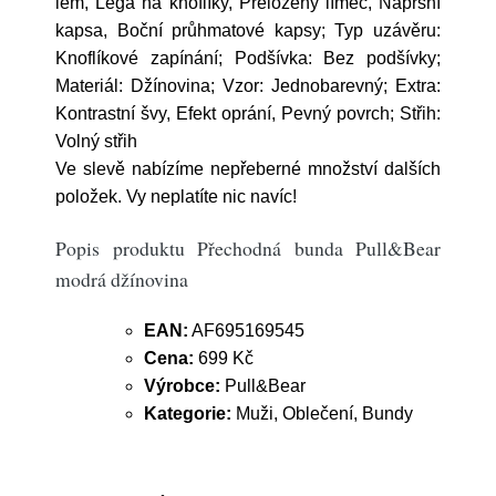
lem, Léga na knoflíky, Přeložený límec, Náprsní
kapsa, Boční průhmatové kapsy; Typ uzávěru:
Knoflíkové zapínání; Podšívka: Bez podšívky;
Materiál: Džínovina; Vzor: Jednobarevný; Extra:
Kontrastní švy, Efekt oprání, Pevný povrch; Střih:
Volný střih
Ve slevě nabízíme nepřeberné množství dalších
položek. Vy neplatíte nic navíc!
Popis produktu Přechodná bunda Pull&Bear
modrá džínovina
EAN:
AF695169545
Cena:
699 Kč
Výrobce:
Pull&Bear
Kategorie:
Muži, Oblečení, Bundy