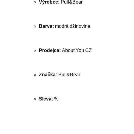
Výrobce:
Pull&Bear
Barva:
modrá džínovina
Prodejce:
About You CZ
Značka:
Pull&Bear
Sleva:
%