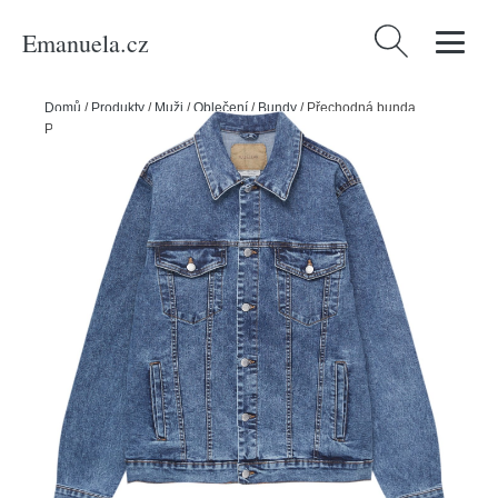
Emanuela.cz
Vyhledávání
Domů
/
Produkty
/
Muži
/
Oblečení
/
Bundy
/
Přechodná bunda
Pull&Bear modrá džínovina