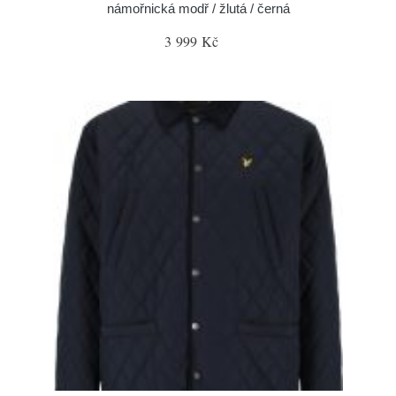
námořnická modř / žlutá / černá
3 999 Kč