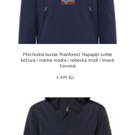
Přechodná bunda 'Rainforest' Napapijri světle
béžová / marine modrá / nebeská modř / tmavě
červená
4 499 Kč