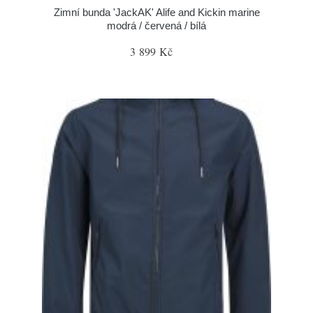
Zimní bunda 'JackAK' Alife and Kickin marine
modrá / červená / bílá
3 899 Kč