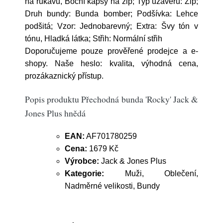
na rukávu, Boční kapsy na zip; Typ uzávěru: Zip;
Druh bundy: Bunda bomber; Podšívka: Lehce
podšitá; Vzor: Jednobarevný; Extra: Švy tón v
tónu, Hladká látka; Střih: Normální střih
Doporučujeme pouze prověřené prodejce a e-
shopy. Naše heslo: kvalita, výhodná cena,
prozákaznický přístup.
Popis produktu Přechodná bunda 'Rocky' Jack &
Jones Plus hnědá
EAN:
AF701780259
Cena:
1679 Kč
Výrobce:
Jack & Jones Plus
Kategorie:
Muži, Oblečení,
Nadměrné velikosti, Bundy