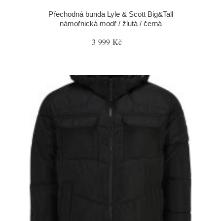
Přechodná bunda Lyle & Scott Big&Tall
námořnická modř / žlutá / černá
3 999 Kč