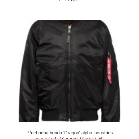
Přechodná bunda 'Dragon' alpha industries
tmavě šedá / červená / černá / bílá