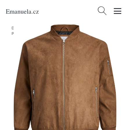
Emanuela.cz
Vyhledávání
Domů
/
Produkty
/
Muži
/
Oblečení
/
Nadměrné velikosti
/
Bundy
/
Přechodná bunda 'Rocky' Jack & Jones Plus hnědá