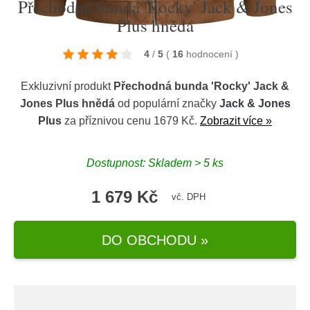
Přechodná bunda 'Rocky' Jack & Jones
Plus hnědá
4
/
5
(
16
hodnocení
)
Exkluzivní produkt
Přechodná bunda 'Rocky' Jack &
Jones Plus hnědá
od populární značky
Jack & Jones
Plus
za příznivou cenu 1679 Kč.
Zobrazit více »
Dostupnost: Skladem > 5 ks
1 679 Kč
vč. DPH
DO OBCHODU »