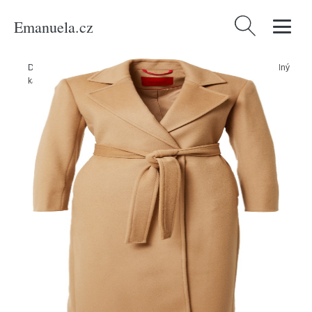
Emanuela.cz
Vyhledávání
Domů
/
Produkty
/
Ženy
/
Oblečení
/
Příležitosti
/
Business
/
Přechodný
kabát MAX&Co. velbloudí