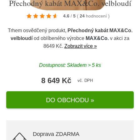
Přechodný kabát MAX&Co. velbloudí
4.6
/
5
(
24
hodnocení
)
Trhem osvědčený produkt,
Přechodný kabát MAX&Co.
velbloudí
od oblíbeného výrobce
MAX&Co.
v akci za
8649 Kč.
Zobrazit více »
Dostupnost: Skladem > 5 ks
8 649 Kč
vč. DPH
DO OBCHODU »
Doprava ZDARMA