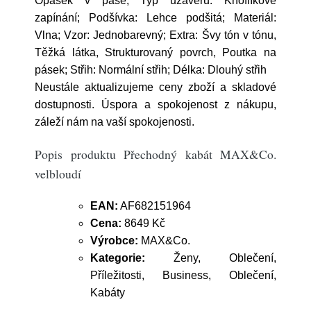
Opasek v pase; Typ uzávěru: Knoflíkové
zapínání; Podšívka: Lehce podšitá; Materiál:
Vlna; Vzor: Jednobarevný; Extra: Švy tón v tónu,
Těžká látka, Strukturovaný povrch, Poutka na
pásek; Střih: Normální střih; Délka: Dlouhý střih
Neustále aktualizujeme ceny zboží a skladové
dostupnosti. Úspora a spokojenost z nákupu,
záleží nám na vaší spokojenosti.
Popis produktu Přechodný kabát MAX&Co.
velbloudí
EAN:
AF682151964
Cena:
8649 Kč
Výrobce:
MAX&Co.
Kategorie:
Ženy, Oblečení,
Příležitosti, Business, Oblečení,
Kabáty