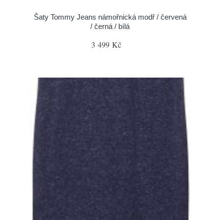
Šaty Tommy Jeans námořnická modř / červená
/ černá / bílá
3 499 Kč