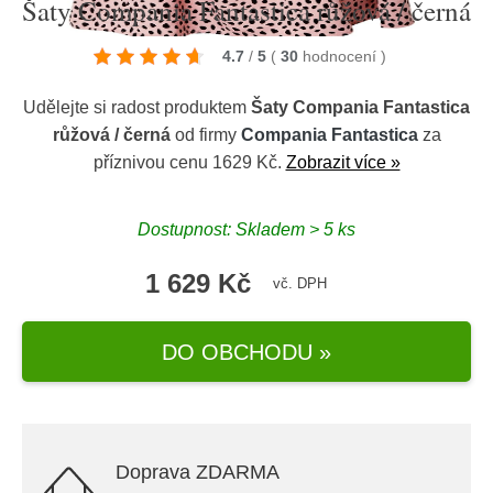
Šaty Compania Fantastica růžová / černá
4.7
/
5
(
30
hodnocení
)
Udělejte si radost produktem
Šaty Compania Fantastica
růžová / černá
od firmy
Compania Fantastica
za
příznivou cenu 1629 Kč.
Zobrazit více »
Dostupnost: Skladem > 5 ks
1 629 Kč
vč. DPH
DO OBCHODU »
Doprava ZDARMA