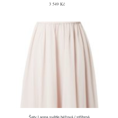
3 549 Kč
Šaty Laona světle béžová / stříbrná