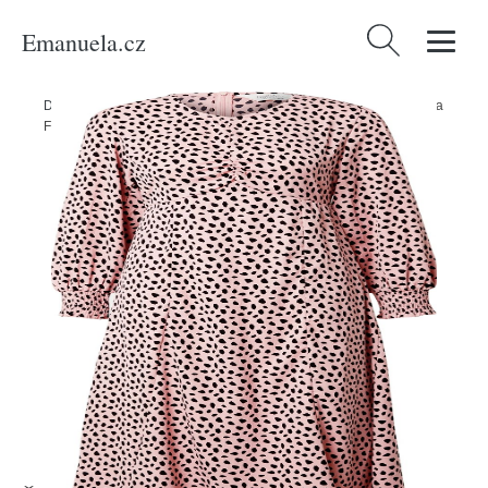
Emanuela.cz
Vyhledávání
Domů
/
Produkty
/
Ženy
/
Oblečení
/
Šaty
/
Midi šaty
/
Šaty Compania
Fantastica růžová / černá