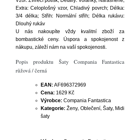
Vzor: Zvířecí potisk; Detaily: Volánky, Nařásněné;
Extra: Celoplošný vzor, Chladivý povrch; Délka:
3/4 délka; Střih: Normální střih; Délka rukávu:
Dlouhý rukáv
U nás nakoupíte vždy kvalitní zboží za
bombastické ceny. Úspora a spokojenost z
nákupu, záleží nám na vaší spokojenosti.
Popis produktu Šaty Compania Fantastica
růžová / černá
EAN:
AF696372969
Cena:
1629 Kč
Výrobce:
Compania Fantastica
Kategorie:
Ženy, Oblečení, Šaty, Midi
šaty