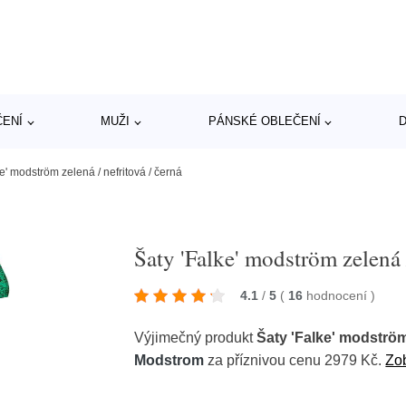
ČENÍ
MUŽI
PÁNSKÉ OBLEČENÍ
D
e' modström zelená / nefritová / černá
Šaty 'Falke' modström zelená /
4.1
/
5
(
16
hodnocení
)
Výjimečný produkt
Šaty 'Falke' modström 
Modstrom
za příznivou cenu 2979 Kč.
Zob