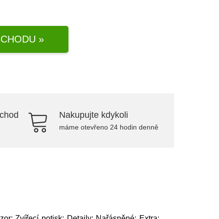
CHODU »
bchod
Nakupujte kdykoli
máme otevřeno 24 hodin denně
or: Zvířecí potisk; Detaily: Nařásněné; Extra: