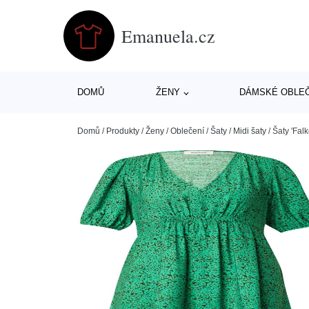
Emanuela.cz
DOMŮ
ŽENY
DÁMSKÉ OBLE
Domů
/
Produkty
/
Ženy
/
Oblečení
/
Šaty
/
Midi šaty
/
Šaty 'Falk