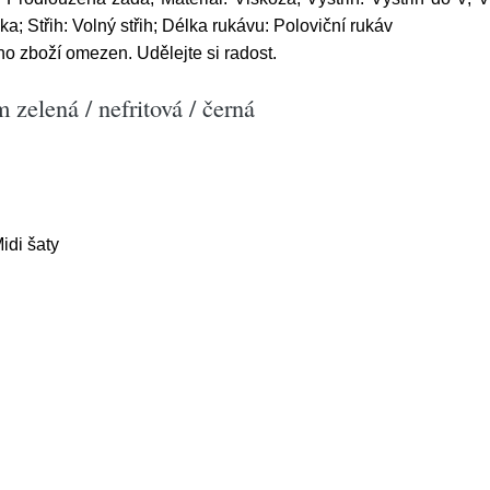
a; Střih: Volný střih; Délka rukávu: Poloviční rukáv
o zboží omezen. Udělejte si radost.
 zelená / nefritová / černá
idi šaty