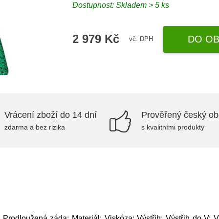
Dostupnost: Skladem > 5 ks
2 979 Kč
DO OB
vč. DPH
Vrácení zboží do 14 dní
Prověřený český o
zdarma a bez rizika
s kvalitními produkty
Prodloužená záda; Materiál: Viskóza; Výstřih: Výstřih do V; Vz