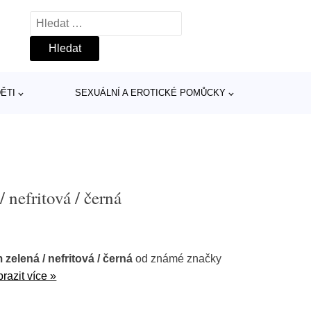
Vyhledávání
ĚTI
SEXUÁLNÍ A EROTICKÉ POMŮCKY
 nefritová / černá
zelená / nefritová / černá
od známé značky
razit více »