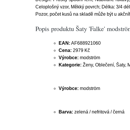
Celoplošný vzor, Měkký povrch; Délka: 3/4 délk
Pozor, počet kusů na skladě může být u akčníh
Popis produktu Šaty 'Falke' modström
EAN:
AF688921060
Cena:
2979 Kč
Výrobce:
modström
Kategorie:
Ženy, Oblečení, Šaty, M
Výrobce:
modström
Barva:
zelená / nefritová / černá