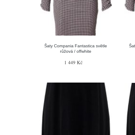
Šaty Compania Fantastica světle
Šat
růžová / offwhite
1 449 Kč