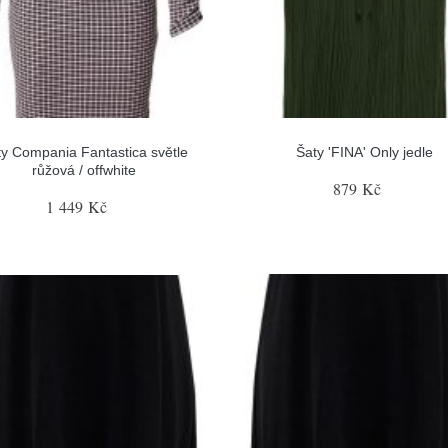
y Compania Fantastica světle
Šaty 'FINA' Only jedle
růžová / offwhite
879 Kč
1 449 Kč