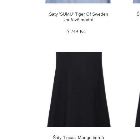
Šaty 'SUMU' Tiger Of Sweden
Š
kouřově modrá
5 749 Kč
Šaty 'Lucas' Mango černá