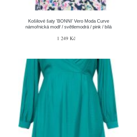
Košilové šaty 'BONNI' Vero Moda Curve
námořnická modř / světlemodrá / pink / bílá
1 249 Kč