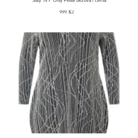
Šaty 'IVY' Only Petite béžová / černá
999 Kč