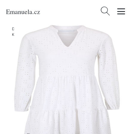
Emanuela.cz
Vyhledávání
Domů
/
Produkty
/
Ženy
/
Oblečení
/
Móda pro plnoštíhlé
/
Šaty
/
Košilové šaty
/
Šaty 'Kawa' Vila Petite bílá