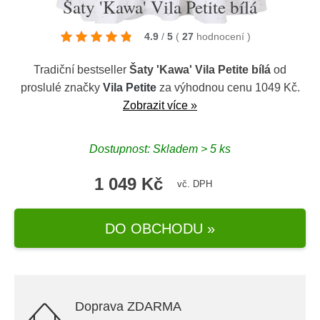
Šaty 'Kawa' Vila Petite bílá
4.9
/
5
(
27
hodnocení
)
Tradiční bestseller
Šaty 'Kawa' Vila Petite bílá
od
proslulé značky
Vila Petite
za výhodnou cenu 1049 Kč.
Zobrazit více »
Dostupnost: Skladem > 5 ks
1 049 Kč
vč. DPH
DO OBCHODU »
Doprava ZDARMA