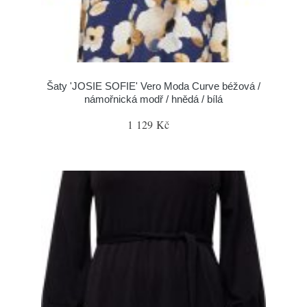
Šaty 'JOSIE SOFIE' Vero Moda Curve béžová /
námořnická modř / hnědá / bílá
1 129 Kč