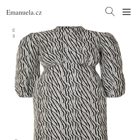
Emanuela.cz
Vyhledávání
Domů
/
Produkty
/
Ženy
/
Oblečení
/
Šaty
/
Midi šaty
/
Šaty 'Macie'
Selected Femme šedá / černá / bílá