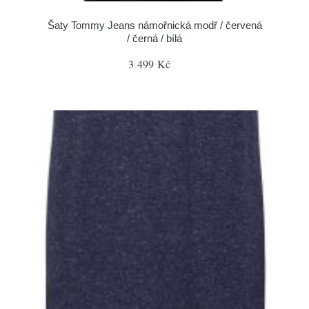
Šaty Tommy Jeans námořnická modř / červená
/ černá / bílá
3 499 Kč