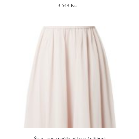
3 549 Kč
Šaty Laona světle béžová / stříbrná