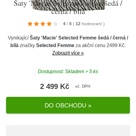
Šaty 'Macie' Selected Femme šedá /
černá / bílá
4
/
5
(
12
hodnocení
)
Vynikající
Šaty 'Macie' Selected Femme šedá / černá /
bílá
značky
Selected Femme
za akční cenu 2499 Kč.
Zobrazit více »
Dostupnost: Skladem > 5 ks
2 499 Kč
vč. DPH
DO OBCHODU »