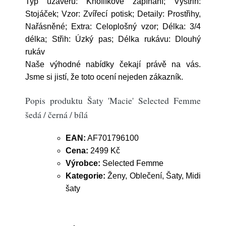
Typ uzávěru: Knoflíkové zapínání; Výstřih:
Stojáček; Vzor: Zvířecí potisk; Detaily: Prostřihy,
Nařásněné; Extra: Celoplošný vzor; Délka: 3/4
délka; Střih: Úzký pas; Délka rukávu: Dlouhý
rukáv
Naše výhodné nabídky čekají právě na vás.
Jsme si jistí, že toto ocení nejeden zákazník.
Popis produktu Šaty 'Macie' Selected Femme
šedá / černá / bílá
EAN:
AF701796100
Cena:
2499 Kč
Výrobce:
Selected Femme
Kategorie:
Ženy, Oblečení, Šaty, Midi
šaty