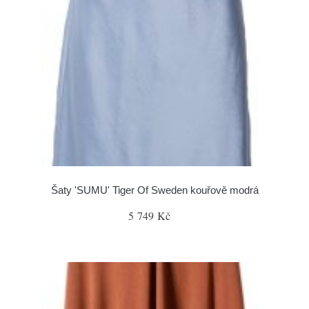
Šaty 'SUMU' Tiger Of Sweden kouřově modrá
5 749 Kč