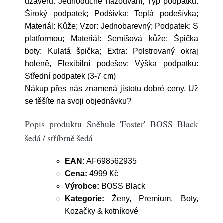
uzávěru: Jednoduché nazouvání; Typ podpatku:
Široký podpatek; Podšívka: Teplá podešívka;
Materiál: Kůže; Vzor: Jednobarevný; Podpatek: S
platformou; Materiál: Semišová kůže; Špička
boty: Kulatá špička; Extra: Polstrovaný okraj
holeně, Flexibilní podešev; Výška podpatku:
Střední podpatek (3-7 cm)
Nákup přes nás znamená jistotu dobré ceny. Už
se těšíte na svoji objednávku?
Popis produktu Sněhule 'Foster' BOSS Black
šedá / stříbrně šedá
EAN:
AF698562935
Cena:
4999 Kč
Výrobce:
BOSS Black
Kategorie:
Ženy, Premium, Boty,
Kozačky & kotníkové