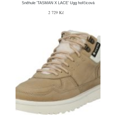
Sněhule 'TASMAN X LACE' Ugg hořčicová
2 729 Kč