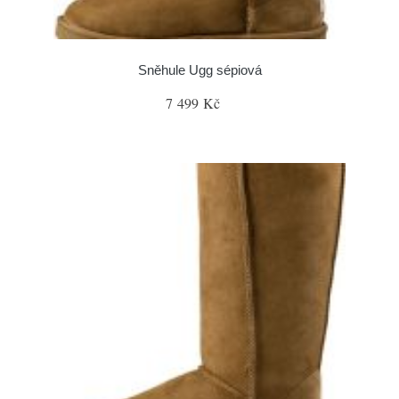
Sněhule Ugg sépiová
7 499 Kč