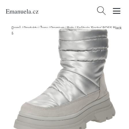
Emanuela.cz
Vyhledávání
Domů
/
Produkty
/
Ženy
/
Premium
/
Boty
/
Sněhule 'Foster' BOSS Black
šedá / stříbrně šedá