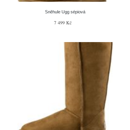
Sněhule Ugg sépiová
7 499 Kč