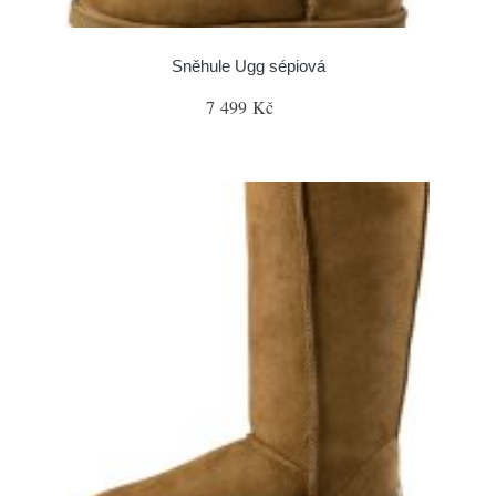
Sněhule Ugg sépiová
7 499 Kč