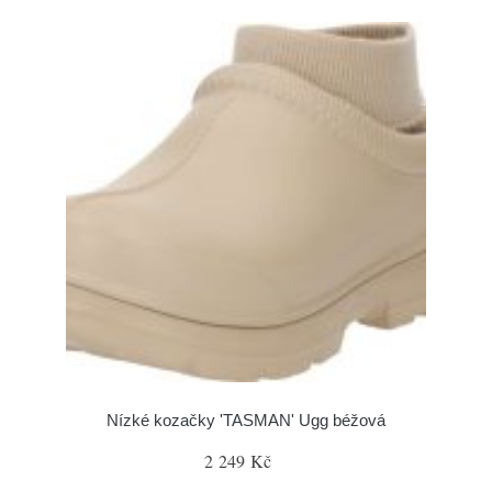
Nízké kozačky 'TASMAN' Ugg béžová
2 249 Kč