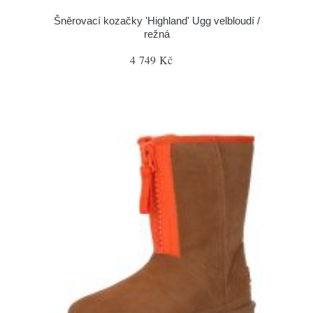
Šněrovací kozačky 'Highland' Ugg velbloudí /
režná
4 749 Kč