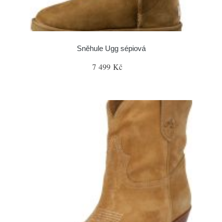
Sněhule Ugg sépiová
7 499 Kč