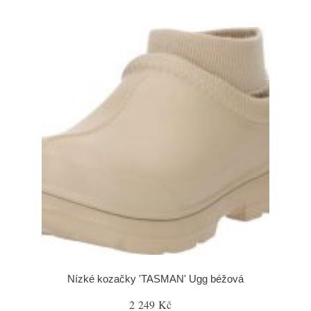
Nízké kozačky 'TASMAN' Ugg béžová
2 249 Kč