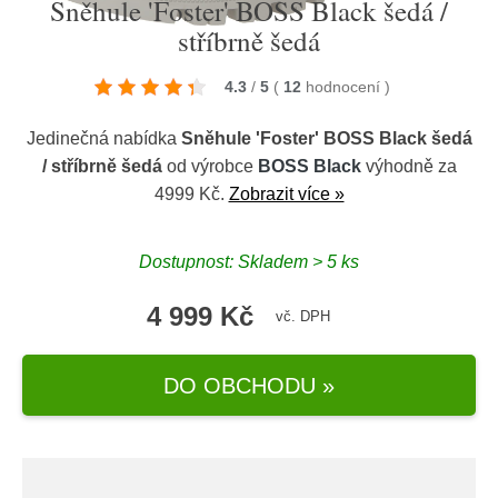
Sněhule 'Foster' BOSS Black šedá /
stříbrně šedá
4.3
/
5
(
12
hodnocení
)
Jedinečná nabídka
Sněhule 'Foster' BOSS Black šedá
/ stříbrně šedá
od výrobce
BOSS Black
výhodně za
4999 Kč.
Zobrazit více »
Dostupnost: Skladem > 5 ks
4 999 Kč
vč. DPH
DO OBCHODU »