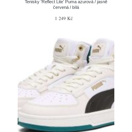
Tenisky 'Reflect Lite' Puma azurová / jasně
červená / bílá
1 249 Kč