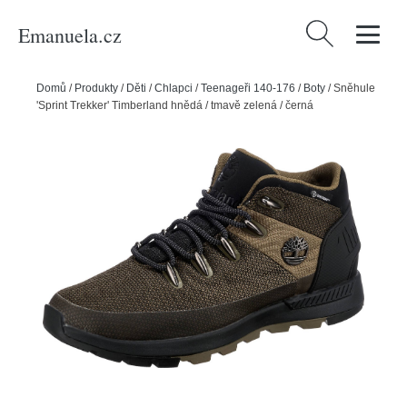
Emanuela.cz
Vyhledávání
Domů
/
Produkty
/
Děti
/
Chlapci
/
Teenageři 140-176
/
Boty
/
Sněhule
'Sprint Trekker' Timberland hnědá / tmavě zelená / černá