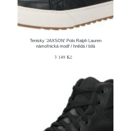
Tenisky 'JAXSON' Polo Ralph Lauren
námořnická modř / hnědá / bílá
3 149 Kč