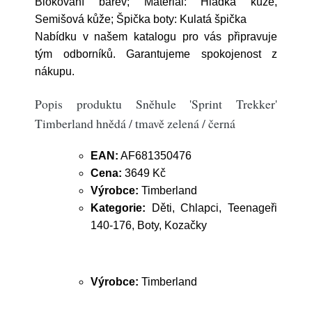
Blokování barev; Materiál: Hladká kůže,
Semišová kůže; Špička boty: Kulatá špička
Nabídku v našem katalogu pro vás připravuje
tým odborníků. Garantujeme spokojenost z
nákupu.
Popis produktu Sněhule 'Sprint Trekker'
Timberland hnědá / tmavě zelená / černá
EAN:
AF681350476
Cena:
3649 Kč
Výrobce:
Timberland
Kategorie:
Děti, Chlapci, Teenageři
140-176, Boty, Kozačky
Výrobce:
Timberland