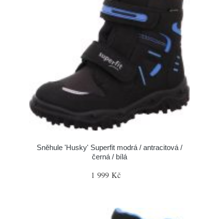
Sněhule 'Husky' Superfit modrá / antracitová /
černá / bílá
1 999 Kč