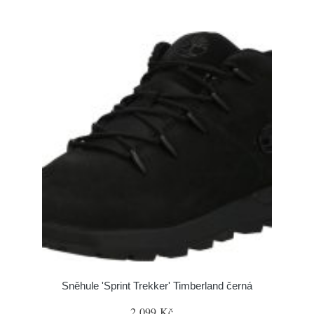
Sněhule 'Sprint Trekker' Timberland černá
2 099 Kč