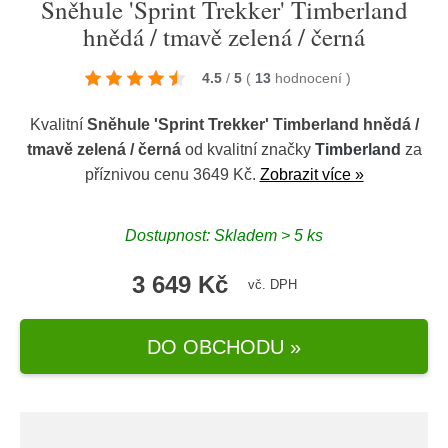
Sněhule 'Sprint Trekker' Timberland
hnědá / tmavě zelená / černá
4.5
/
5
(
13
hodnocení
)
Kvalitní
Sněhule 'Sprint Trekker' Timberland hnědá /
tmavě zelená / černá
od kvalitní značky
Timberland
za
příznivou cenu 3649 Kč.
Zobrazit více »
Dostupnost: Skladem > 5 ks
3 649 Kč
vč. DPH
DO OBCHODU »