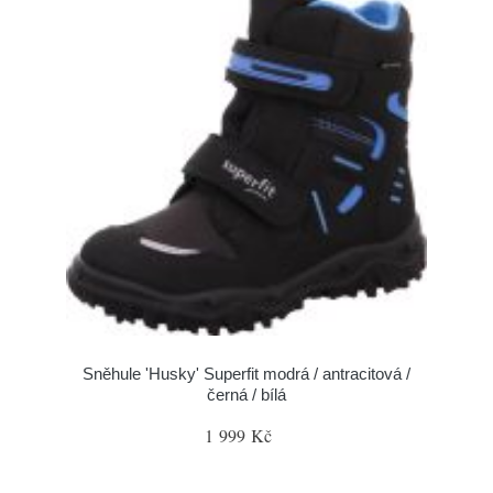
Sněhule 'Husky' Superfit modrá / antracitová /
černá / bílá
1 999 Kč