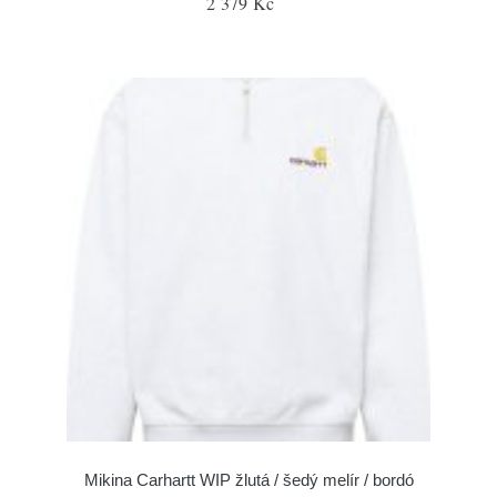
2 379 Kč
Mikina Carhartt WIP žlutá / šedý melír / bordó