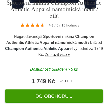
Sportovní mikina Champion Authentic
Athletic Apparel námořnická modř /
bílá
4.6
/
5
(
15
hodnocení
)
Nejprodávanější
Sportovní mikina Champion
Authentic Athletic Apparel námořnická modř / bílá
od
Champion Authentic Athletic Apparel
výhodně za 1749
Kč.
Zobrazit více »
Dostupnost: Skladem > 5 ks
1 749 Kč
vč. DPH
DO OBCHODU »