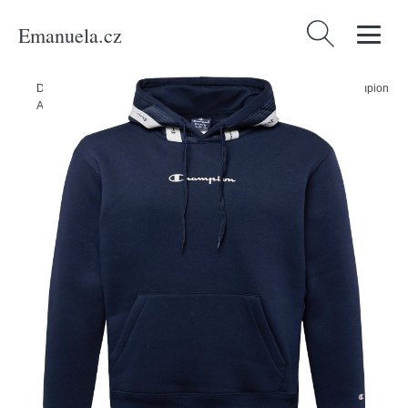
Emanuela.cz
Vyhledávání
Domů
/
Produkty
/
Muži
/
Oblečení
/
Mikiny
/
Sportovní mikina Champion
Authentic Athletic Apparel námořnická modř / bílá