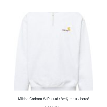
Mikina Carhartt WIP žlutá / šedý melír / bordó