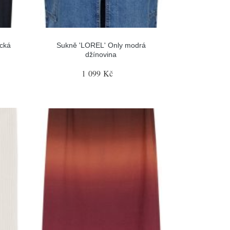
cká
Sukně 'LOREL' Only modrá
džínovina
1 099 Kč