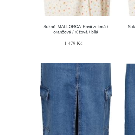
Sukně 'MALLORCA' Envii zelená /
Suk
oranžová / růžová / bílá
1 479 Kč