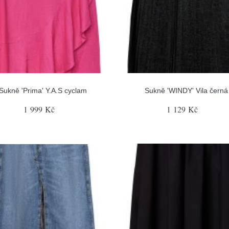
Sukně 'Prima' Y.A.S cyclam
Sukně 'WINDY' Vila černá
1 999 Kč
1 129 Kč