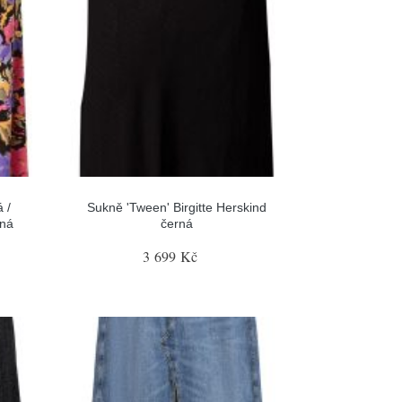
 /
Sukně 'Tween' Birgitte Herskind
rná
černá
3 699 Kč