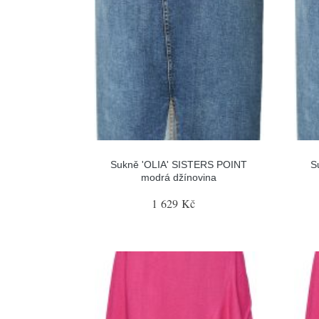
Sukně 'OLIA' SISTERS POINT
S
modrá džínovina
1 629 Kč