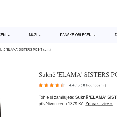
ČENÍ
MUŽI
PÁNSKÉ OBLEČENÍ
D
kně 'ELAMA' SISTERS POINT černá
Sukně 'ELAMA' SISTERS PO
4.4
/
5
(
8
hodnocení
)
Tohle si zamilujete:
Sukně 'ELAMA' SIS
přívětivou cenu 1379 Kč.
Zobrazit více »