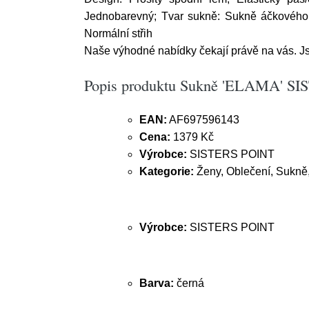
Jednobarevný; Tvar sukně: Sukně áčkového stř
Normální střih
Naše výhodné nabídky čekají právě na vás. Jsm
Popis produktu Sukně 'ELAMA' S
EAN:
AF697596143
Cena:
1379 Kč
Výrobce:
SISTERS POINT
Kategorie:
Ženy, Oblečení, Sukně
Výrobce:
SISTERS POINT
Barva:
černá