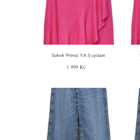
Sukně 'Prima' Y.A.S cyclam
1 999 Kč