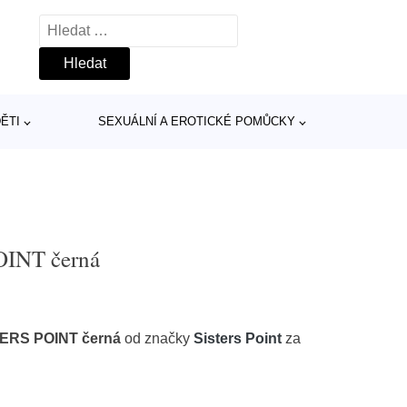
Vyhledávání
ĚTI
SEXUÁLNÍ A EROTICKÉ POMŮCKY
INT černá
TERS POINT černá
od značky
Sisters Point
za