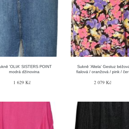
ukně 'OLIA' SISTERS POINT
Sukně 'Altela' Gestuz béžová
modrá džínovina
fialová / oranžová / pink / če
1 629 Kč
2 079 Kč