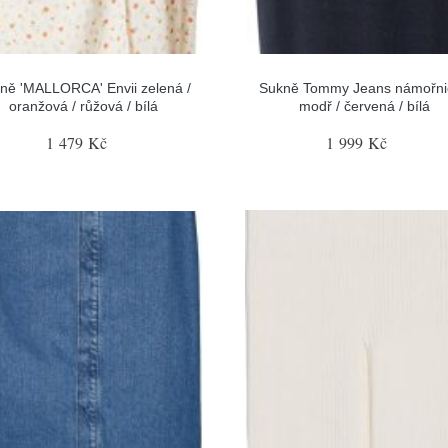
ně 'MALLORCA' Envii zelená /
Sukně Tommy Jeans námořni
oranžová / růžová / bílá
modř / červená / bílá
1 479 Kč
1 999 Kč