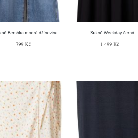
kně Bershka modrá džínovina
Sukně Weekday černá
799 Kč
1 499 Kč