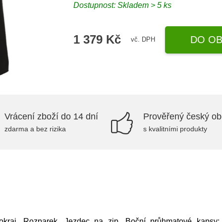
Dostupnost: Skladem > 5 ks
1 379 Kč
DO OB
vč. DPH
Vrácení zboží do 14 dní
Prověřený český o
zdarma a bez rizika
s kvalitními produkty
/okraj, Rozparek, Jezdec na zip, Boční průhmatové kapsy; 