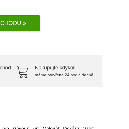
CHODU »
bchod
Nakupujte kdykoli
máme otevřeno 24 hodin denně
Typ uzávěru: Zip; Materiál: Viskóza; Vzor: