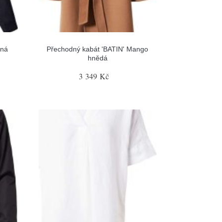
rná
Přechodný kabát 'BATIN' Mango
hnědá
3 349 Kč