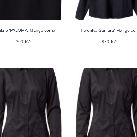
ukně 'PALOMA' Mango černá
Halenka 'Samara' Mango če
799 Kč
889 Kč