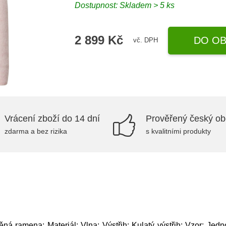
Dostupnost: Skladem > 5 ks
2 899 Kč
DO OB
vč. DPH
Vrácení zboží do 14 dní
Prověřený český o
zdarma a bez rizika
s kvalitními produkty
á ramena; Materiál: Vlna; Výstřih: Kulatý výstřih; Vzor: Jed