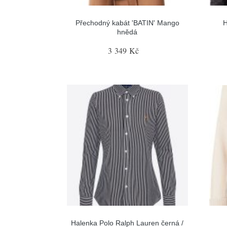
Přechodný kabát 'BATIN' Mango
H
hnědá
3 349 Kč
Halenka Polo Ralph Lauren černá /