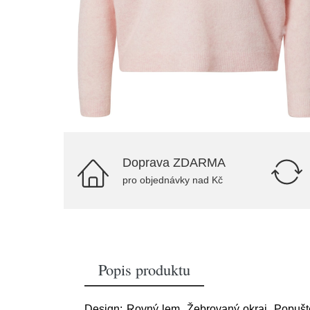
Doprava ZDARMA
pro objednávky nad Kč
Popis produktu
Design: Rovný lem, Žebrovaný okraj, Popuštěn