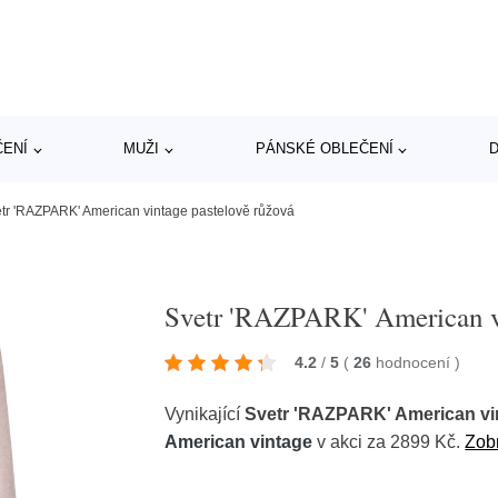
ČENÍ
MUŽI
PÁNSKÉ OBLEČENÍ
D
tr 'RAZPARK' American vintage pastelově růžová
Svetr 'RAZPARK' American vi
4.2
/
5
(
26
hodnocení
)
Vynikající
Svetr 'RAZPARK' American vi
American vintage
v akci za 2899 Kč.
Zobr