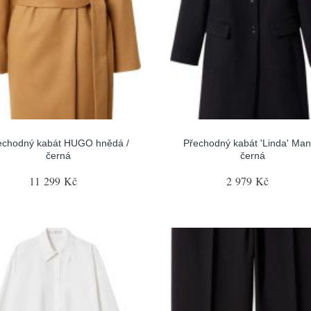
echodný kabát HUGO hnědá /
Přechodný kabát 'Linda' Ma
černá
černá
11 299 Kč
2 979 Kč