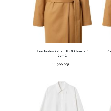
Přechodný kabát HUGO hnědá /
Př
černá
11 299 Kč