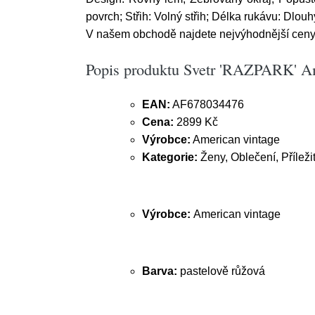
povrch; Střih: Volný střih; Délka rukávu: Dlou
V našem obchodě najdete nejvýhodnější ceny. 
Popis produktu Svetr 'RAZPARK' Am
EAN:
AF678034476
Cena:
2899 Kč
Výrobce:
American vintage
Kategorie:
Ženy, Oblečení, Příleži
Výrobce:
American vintage
Barva:
pastelově růžová