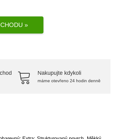
CHODU »
bchod
Nakupujte kdykoli
máme otevřeno 24 hodin denně
nobarevný; Extra: Strukturovaný povrch, Měkký