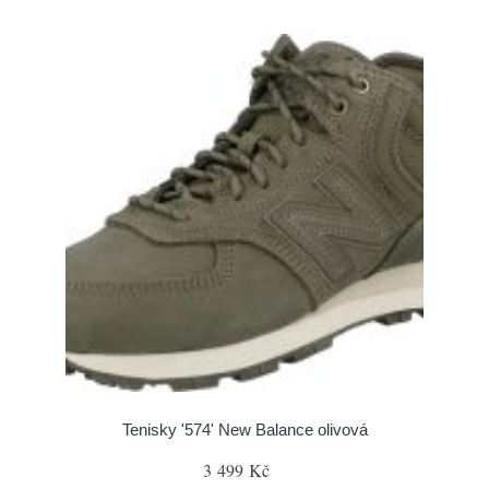
Tenisky '574' New Balance olivová
3 499 Kč