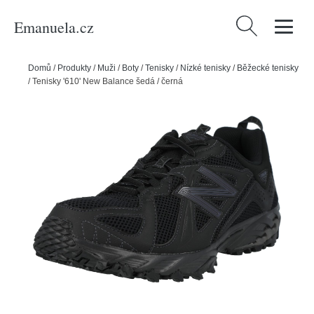
Emanuela.cz
Vyhledávání
Domů
/
Produkty
/
Muži
/
Boty
/
Tenisky
/
Nízké tenisky
/
Běžecké tenisky
/
Tenisky '610' New Balance šedá / černá