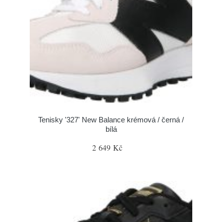
Tenisky '327' New Balance krémová / černá /
bílá
2 649 Kč