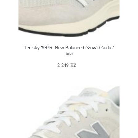
Tenisky '997R' New Balance béžová / šedá /
bílá
2 249 Kč