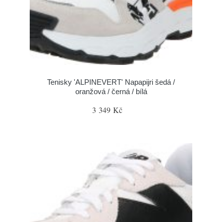
Tenisky 'ALPINEVERT' Napapijri šedá /
oranžová / černá / bílá
3 349 Kč