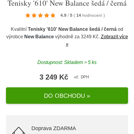
Tenisky '610' New Balance šedá / černá
4.9
/
5
(
14
hodnocení
)
Kvalitní
Tenisky '610' New Balance šedá / černá
od
výrobce
New Balance
výhodně za 3249 Kč.
Zobrazit více
»
Dostupnost: Skladem > 5 ks
3 249 Kč
vč. DPH
DO OBCHODU »
Doprava ZDARMA