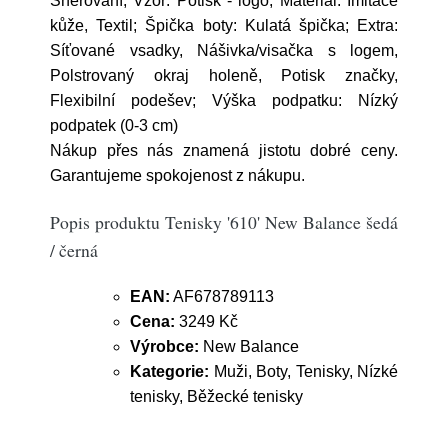
Šněrování; Vzor: Potisk - logo; Materiál: Imitace
kůže, Textil; Špička boty: Kulatá špička; Extra:
Síťované vsadky, Nášivka/visačka s logem,
Polstrovaný okraj holeně, Potisk značky,
Flexibilní podešev; Výška podpatku: Nízký
podpatek (0-3 cm)
Nákup přes nás znamená jistotu dobré ceny.
Garantujeme spokojenost z nákupu.
Popis produktu Tenisky '610' New Balance šedá
/ černá
EAN:
AF678789113
Cena:
3249 Kč
Výrobce:
New Balance
Kategorie:
Muži, Boty, Tenisky, Nízké
tenisky, Běžecké tenisky