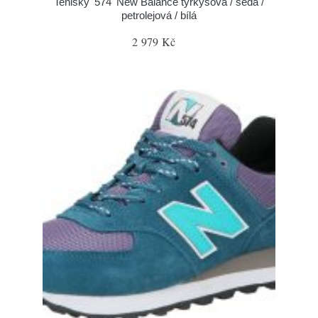
Tenisky '574' New Balance tyrkysová / šedá /
petrolejová / bílá
2 979 Kč