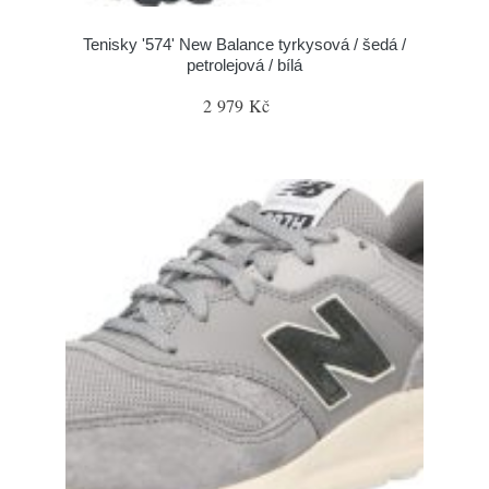
Tenisky '574' New Balance tyrkysová / šedá /
petrolejová / bílá
2 979 Kč