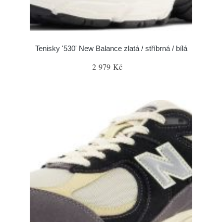
Tenisky '530' New Balance zlatá / stříbrná / bílá
2 979 Kč