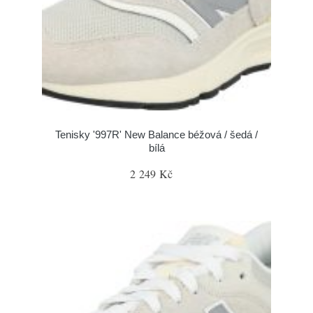
Tenisky '997R' New Balance béžová / šedá /
bílá
2 249 Kč