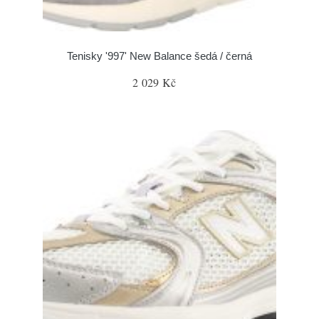
Tenisky '997' New Balance šedá / černá
2 029 Kč