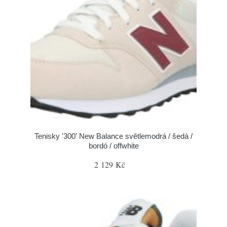
Tenisky '300' New Balance světlemodrá / šedá /
bordó / offwhite
2 129 Kč