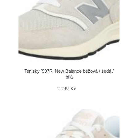
Tenisky '997R' New Balance béžová / šedá /
bílá
2 249 Kč