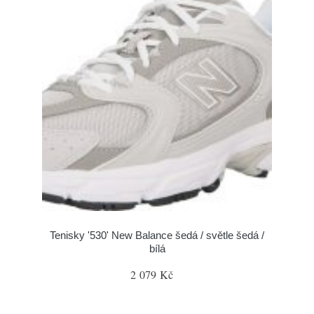
Tenisky '530' New Balance šedá / světle šedá /
bílá
2 079 Kč