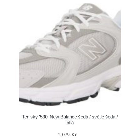
Tenisky '530' New Balance šedá / světle šedá /
bílá
2 079 Kč