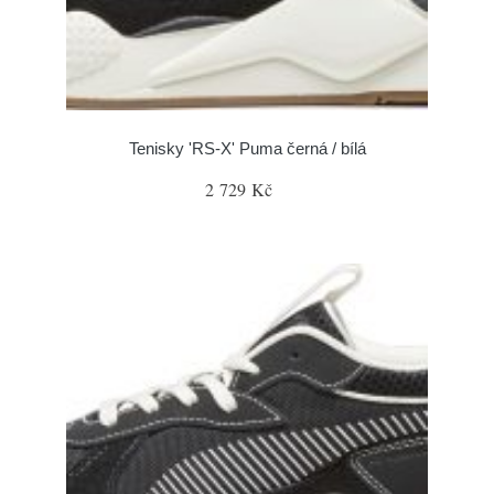
Tenisky 'RS-X' Puma černá / bílá
2 729 Kč