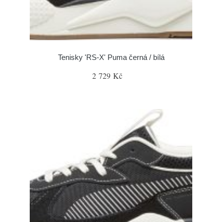
Tenisky 'RS-X' Puma černá / bílá
2 729 Kč