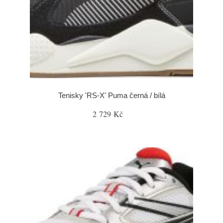
Tenisky 'RS-X' Puma černá / bílá
2 729 Kč