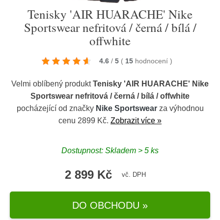
Tenisky 'AIR HUARACHE' Nike
Sportswear nefritová / černá / bílá /
offwhite
4.6
/
5
(
15
hodnocení
)
Velmi oblíbený produkt
Tenisky 'AIR HUARACHE' Nike
Sportswear nefritová / černá / bílá / offwhite
pocházející od značky
Nike Sportswear
za výhodnou
cenu 2899 Kč.
Zobrazit více »
Dostupnost: Skladem > 5 ks
2 899 Kč
vč. DPH
DO OBCHODU »