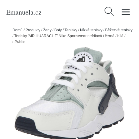
Emanuela.cz
Vyhledávání
Domů
/
Produkty
/
Ženy
/
Boty
/
Tenisky
/
Nízké tenisky
/
Běžecké tenisky
/
Tenisky 'AIR HUARACHE' Nike Sportswear nefritová / černá / bílá /
offwhite