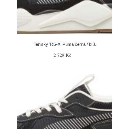
Tenisky 'RS-X' Puma černá / bílá
2 729 Kč