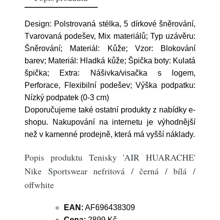
Design: Polstrovaná stélka, 5 dírkové šněrování,
Tvarovaná podešev, Mix materiálů; Typ uzávěru:
Šněrování; Materiál: Kůže; Vzor: Blokování
barev; Materiál: Hladká kůže; Špička boty: Kulatá
špička; Extra: Nášivka/visačka s logem,
Perforace, Flexibilní podešev; Výška podpatku:
Nízký podpatek (0-3 cm)
Doporučujeme také ostatní produkty z nabídky e-
shopu. Nakupování na internetu je výhodnější
než v kamenné prodejně, která má vyšší náklady.
Popis produktu Tenisky 'AIR HUARACHE'
Nike Sportswear nefritová / černá / bílá /
offwhite
EAN:
AF696438309
Cena:
2899 Kč