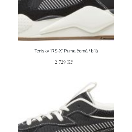
Tenisky 'RS-X' Puma černá / bílá
2 729 Kč