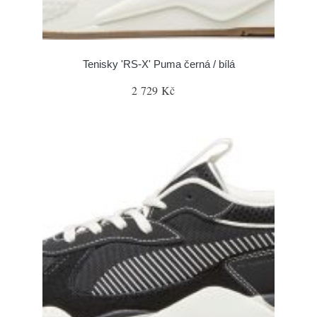
Tenisky 'RS-X' Puma černá / bílá
2 729 Kč