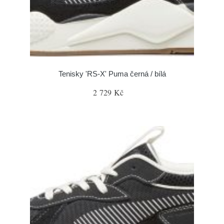
Tenisky 'RS-X' Puma černá / bílá
2 729 Kč