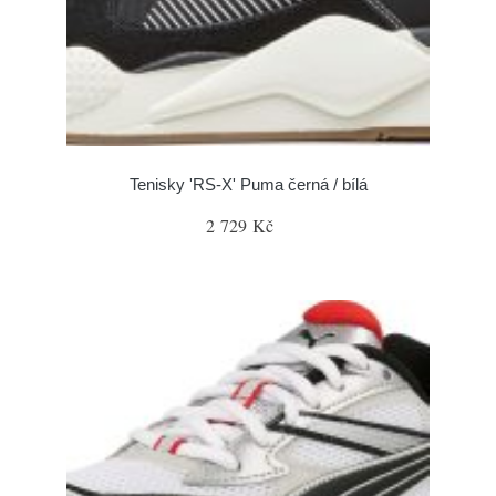
Tenisky 'RS-X' Puma černá / bílá
2 729 Kč