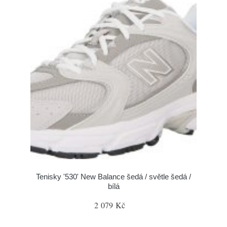
Tenisky '530' New Balance šedá / světle šedá /
bílá
2 079 Kč