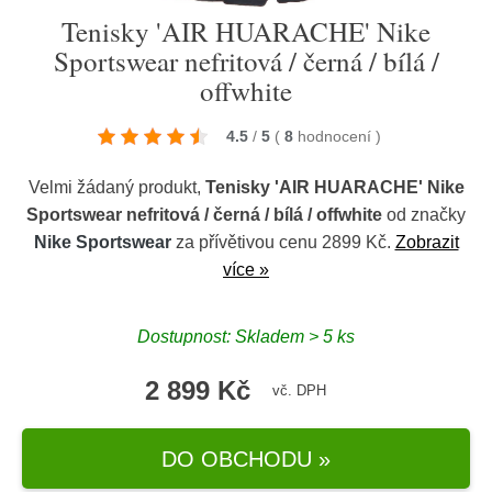
Tenisky 'AIR HUARACHE' Nike
Sportswear nefritová / černá / bílá /
offwhite
4.5
/
5
(
8
hodnocení
)
Velmi žádaný produkt,
Tenisky 'AIR HUARACHE' Nike
Sportswear nefritová / černá / bílá / offwhite
od značky
Nike Sportswear
za přívětivou cenu 2899 Kč.
Zobrazit
více »
Dostupnost: Skladem > 5 ks
2 899 Kč
vč. DPH
DO OBCHODU »