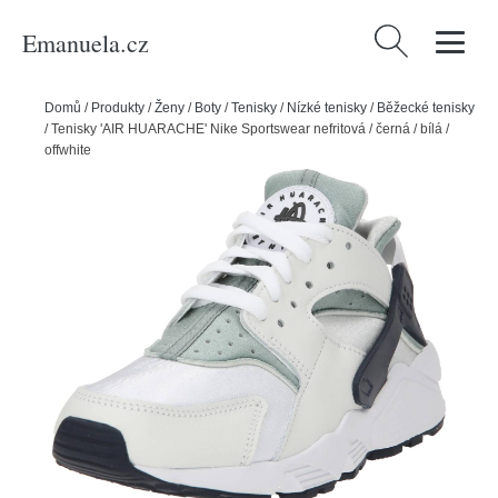
Emanuela.cz
Vyhledávání
Domů
/
Produkty
/
Ženy
/
Boty
/
Tenisky
/
Nízké tenisky
/
Běžecké tenisky
/
Tenisky 'AIR HUARACHE' Nike Sportswear nefritová / černá / bílá /
offwhite