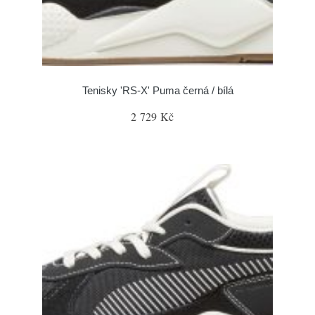
Tenisky 'RS-X' Puma černá / bílá
2 729 Kč