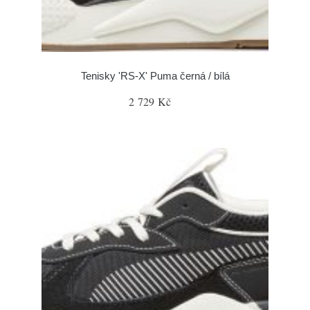
Tenisky 'RS-X' Puma černá / bílá
2 729 Kč