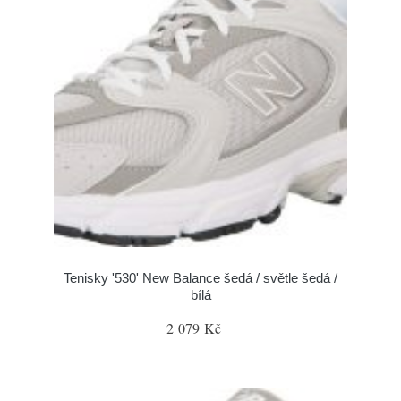
Tenisky '530' New Balance šedá / světle šedá /
bílá
2 079 Kč