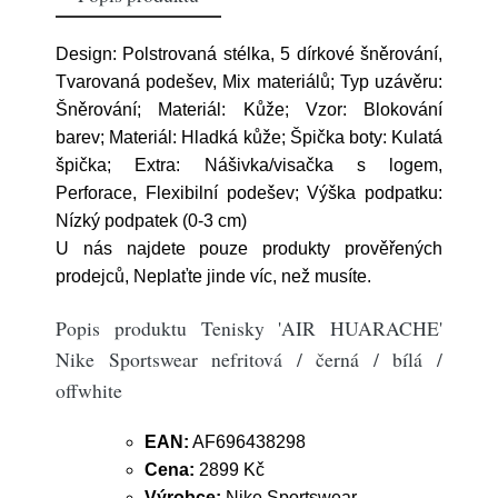
Design: Polstrovaná stélka, 5 dírkové šněrování,
Tvarovaná podešev, Mix materiálů; Typ uzávěru:
Šněrování; Materiál: Kůže; Vzor: Blokování
barev; Materiál: Hladká kůže; Špička boty: Kulatá
špička; Extra: Nášivka/visačka s logem,
Perforace, Flexibilní podešev; Výška podpatku:
Nízký podpatek (0-3 cm)
U nás najdete pouze produkty prověřených
prodejců, Neplaťte jinde víc, než musíte.
Popis produktu Tenisky 'AIR HUARACHE'
Nike Sportswear nefritová / černá / bílá /
offwhite
EAN:
AF696438298
Cena:
2899 Kč
Výrobce:
Nike Sportswear