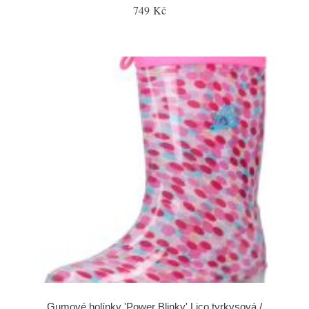
749 Kč
Gumové holínky 'Power Blinky' Lico tyrkysová /