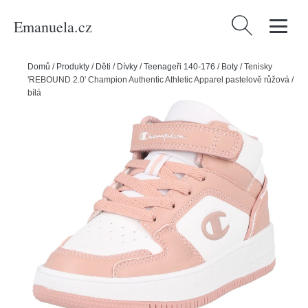
Emanuela.cz
Vyhledávání
Domů
/
Produkty
/
Děti
/
Dívky
/
Teenageři 140-176
/
Boty
/
Tenisky
'REBOUND 2.0' Champion Authentic Athletic Apparel pastelově růžová /
bílá