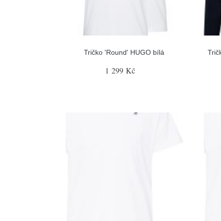
Tričko 'Round' HUGO bílá
Trič
1 299 Kč