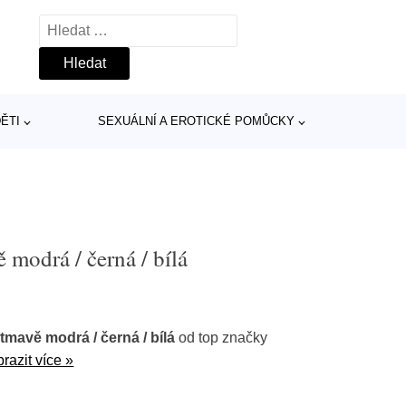
Vyhledávání
ĚTI
SEXUÁLNÍ A EROTICKÉ POMŮCKY
modrá / černá / bílá
mavě modrá / černá / bílá
od top značky
razit více »