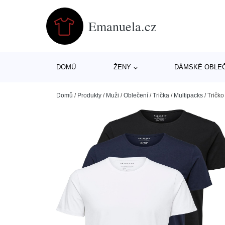
Emanuela.cz
DOMŮ
ŽENY
DÁMSKÉ OBLE
Domů
/
Produkty
/
Muži
/
Oblečení
/
Trička
/
Multipacks
/
Tričko