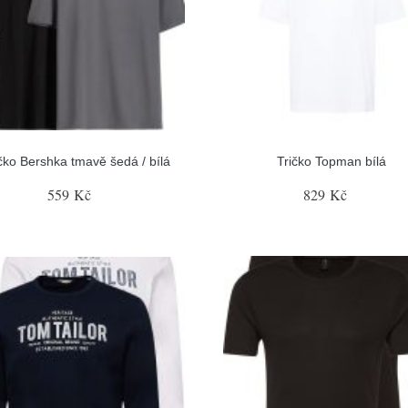
čko Bershka tmavě šedá / bílá
Tričko Topman bílá
559 Kč
829 Kč