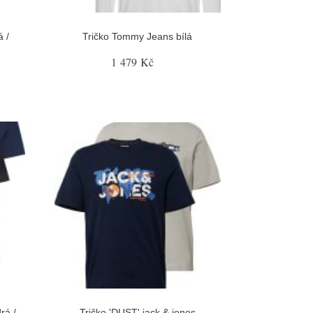
á /
Tričko Tommy Jeans bílá
1 479 Kč
rá /
Tričko 'DUST' jack & jones