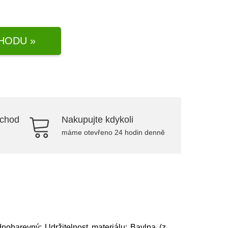
HODU »
bchod
Nakupujte kdykoli
máme otevřeno 24 hodin denně
ednobarevný; Udržitelnost materiálu: Bavlna (z