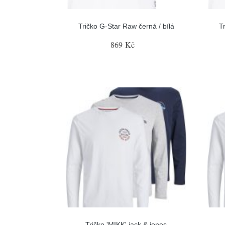
Tričko G-Star Raw černá / bílá
T
869 Kč
Tričko 'MIKK' jack & jones