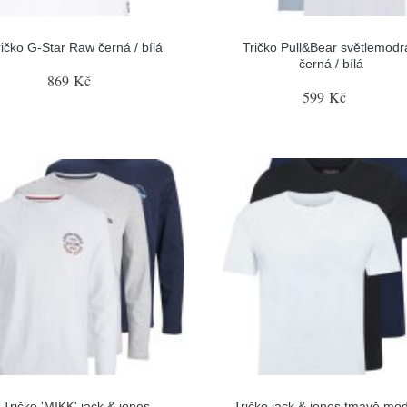
ričko G-Star Raw černá / bílá
Tričko Pull&Bear světlemodr
černá / bílá
869 Kč
599 Kč
Tričko 'MIKK' jack & jones
Tričko jack & jones tmavě mod