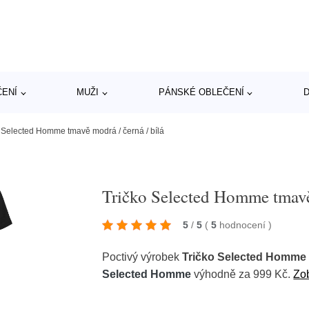
ČENÍ
MUŽI
PÁNSKÉ OBLEČENÍ
D
 Selected Homme tmavě modrá / černá / bílá
Tričko Selected Homme tmavě 
5
/
5
(
5
hodnocení
)
Poctivý výrobek
Tričko Selected Homme t
Selected Homme
výhodně za 999 Kč.
Zob