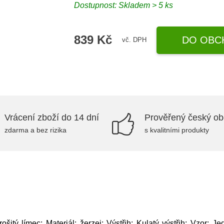
Dostupnost: Skladem > 5 ks
839 Kč
DO OBC
vč. DPH
Vrácení zboží do 14 dní
Prověřený český o
zdarma a bez rizika
s kvalitními produkty
šitý límec; Materiál: žerzej; Výstřih: Kulatý výstřih; Vzor: J