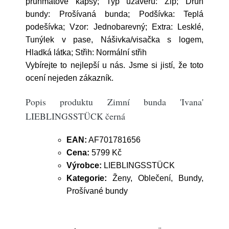
průhmatové kapsy; Typ uzávěru: Zip; Druh
bundy: Prošívaná bunda; Podšívka: Teplá
podešívka; Vzor: Jednobarevný; Extra: Lesklé,
Tunýlek v pase, Nášivka/visačka s logem,
Hladká látka; Střih: Normální střih
Vybírejte to nejlepší u nás. Jsme si jistí, že toto
ocení nejeden zákazník.
Popis produktu Zimní bunda 'Ivana'
LIEBLINGSSTÜCK černá
EAN:
AF701781656
Cena:
5799 Kč
Výrobce:
LIEBLINGSSTÜCK
Kategorie:
Ženy, Oblečení, Bundy,
Prošívané bundy