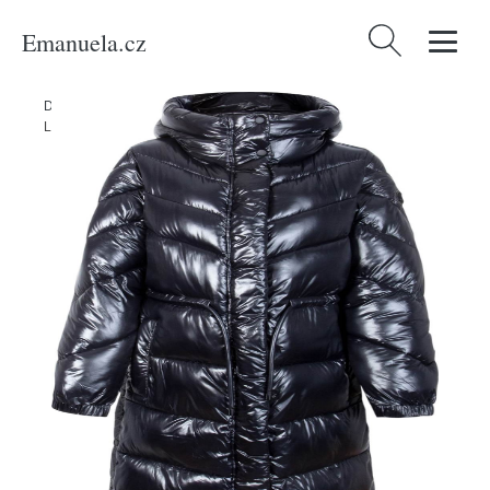
Emanuela.cz
Vyhledávání
Domů
/
Produkty
/
Ženy
/
Oblečení
/
Bundy
/
Zimní bunda 'Ivana'
LIEBLINGSSTÜCK černá