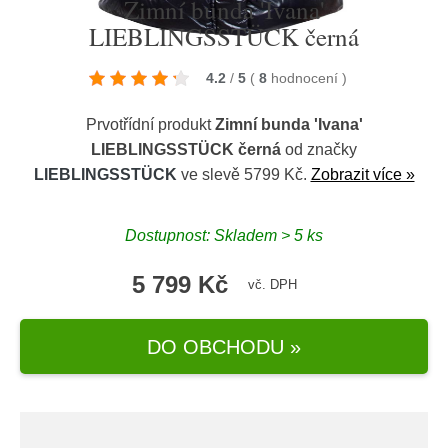
Zimní bunda 'Ivana'
LIEBLINGSSTÜCK černá
4.2
/
5
(
8
hodnocení
)
Prvotřídní produkt
Zimní bunda 'Ivana'
LIEBLINGSSTÜCK černá
od značky
LIEBLINGSSTÜCK
ve slevě 5799 Kč.
Zobrazit více »
Dostupnost: Skladem > 5 ks
5 799 Kč
vč. DPH
DO OBCHODU »