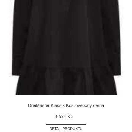
DreiMaster Klassik Košilové šaty černá
4 655 Kč
DETAIL PRODUKTU