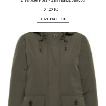
DreiMaster Klassik Zimní bunda velbloudí
3 120 Kč
DETAIL PRODUKTU