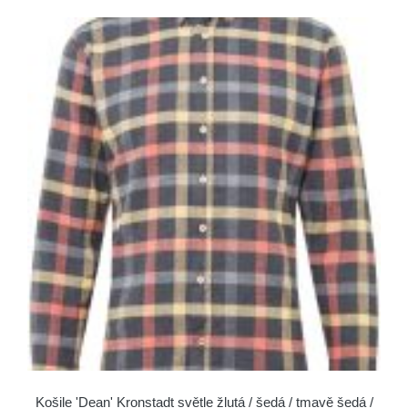
Košile 'Dean' Kronstadt světle žlutá / šedá / tmavě šedá /