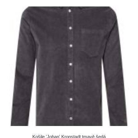
Košile 'Johan' Kronstadt tmavě šedá