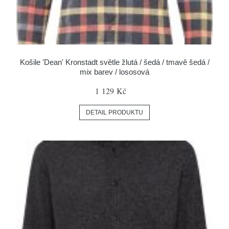
Košile 'Dean' Kronstadt světle žlutá / šedá / tmavě šedá /
mix barev / lososová
1 129 Kč
DETAIL PRODUKTU