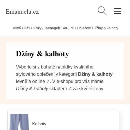
Emanuela.cz
Vyhledávání
Domů
/
Děti
/
Dívky
/
Teenageři 140-176
/
Oblečení
/
Džíny & kalhoty
Džíny & kalhoty
Vyberte si z bohaté nabídky kvalitního
stylového oblečení v kategorii
Džíny & kalhoty
levně a online ✓. V e-shopu pro vás máme
Džíny & kalhoty
skladem ✓ za skvělé ceny.
Kalhoty