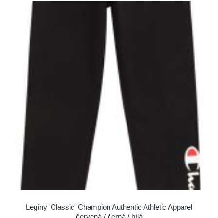
Legíny 'Classic' Champion Authentic Athletic Apparel
červená / černá / bílá