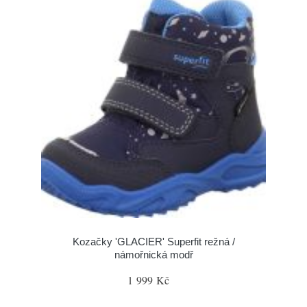
Kozačky 'GLACIER' Superfit režná /
námořnická modř
1 999 Kč