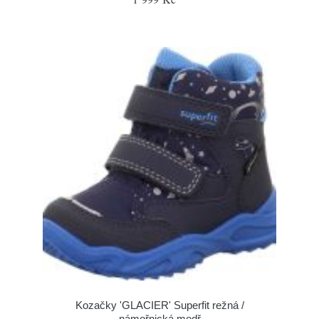
Kozačky 'GLACIER' Superfit režná /
námořnická modř