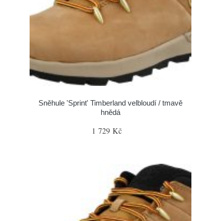
Sněhule 'Sprint' Timberland velbloudí / tmavě
hnědá
1 729 Kč