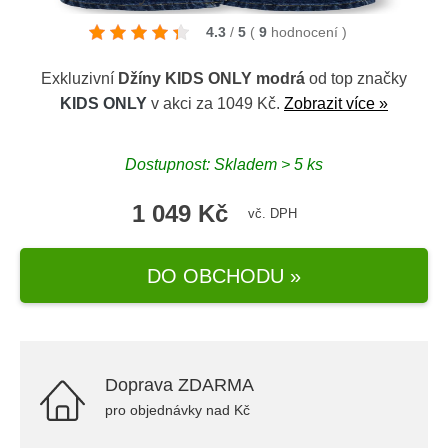
4.3
/
5
(
9
hodnocení
)
Exkluzivní
Džíny KIDS ONLY modrá
od top značky
KIDS ONLY
v akci za 1049 Kč.
Zobrazit více »
Dostupnost: Skladem > 5 ks
1 049 Kč
vč. DPH
DO OBCHODU »
Doprava ZDARMA
pro objednávky nad Kč