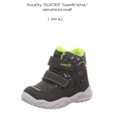
Kozačky 'GLACIER' Superfit režná /
námořnická modř
1 999 Kč