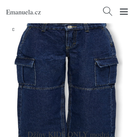
Emanuela.cz
Vyhledávání
Domů
/
Produkty
/
Děti
/
Džíny KIDS ONLY modrá
Džíny KIDS ONLY modrá