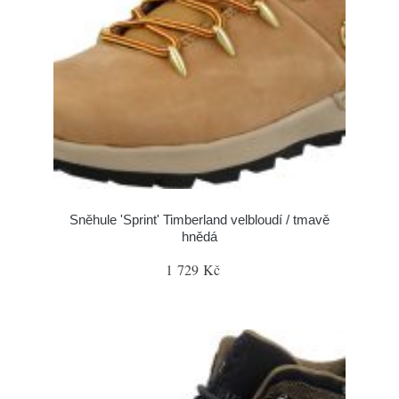
Sněhule 'Sprint' Timberland velbloudí / tmavě
hnědá
1 729 Kč