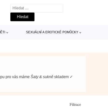
Vyhledávání
ĚTI
SEXUÁLNÍ A EROTICKÉ POMŮCKY
hopu pro vás máme
Šaty & sukně
skladem ✓
Filtrace