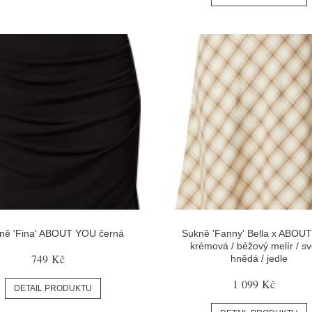
ně 'Fina' ABOUT YOU černá
Sukně 'Fanny' Bella x ABOU
krémová / béžový melír / sv
749 Kč
hnědá / jedle
1 099 Kč
DETAIL PRODUKTU