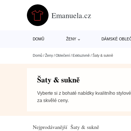
Emanuela.cz
DOMŮ
ŽENY
DÁMSKÉ OBLE
Domů
/
Ženy
/
Oblečení
/
Exkluzivně
/
Šaty & sukně
Šaty & sukně
Vyberte si z bohaté nabídky kvalitního stylov
za skvělé ceny.
Nejprodávanější Šaty & sukně