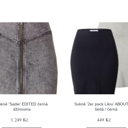
kně 'Sadie' EDITED černá
Sukně '2er pack Lilou' ABO
džínovina
šedá / černá
1 249 Kč
449 Kč