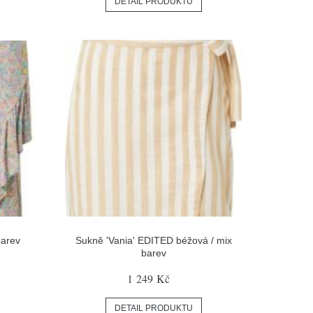
DETAIL PRODUKTU
barev
Sukně 'Vania' EDITED béžová / mix
barev
1 249 Kč
DETAIL PRODUKTU