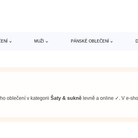
ČENÍ
MUŽI
PÁNSKÉ OBLEČENÍ
D
ého oblečení v kategorii
Šaty & sukně
levně a online ✓. V e-s