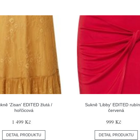
kně 'Zisan' EDITED žlutá /
Sukně 'Libby' EDITED rubí
hořčicová
červená
1 499 Kč
999 Kč
DETAIL PRODUKTU
DETAIL PRODUKTU