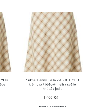
T YOU
Sukně 'Fanny' Bella x ABOUT YOU
ětle
krémová / béžový melír / světle
hnědá / jedle
1 099 Kč