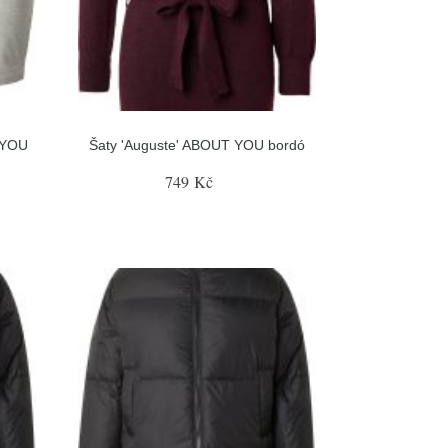
T YOU
Šaty 'Auguste' ABOUT YOU bordó
749 Kč