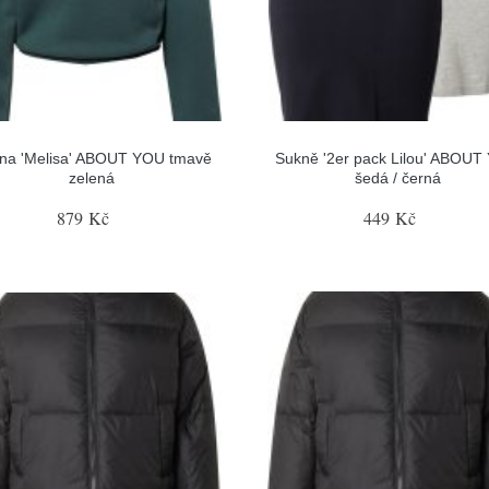
ina 'Melisa' ABOUT YOU tmavě
Sukně '2er pack Lilou' ABOU
zelená
šedá / černá
879 Kč
449 Kč