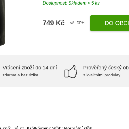
Dostupnost: Skladem > 5 ks
749 Kč
DO OBC
vč. DPH
Vrácení zboží do 14 dní
Prověřený český o
zdarma a bez rizika
s kvalitními produkty
ně; Délka: Krátká/mini; Střih: Normální střih