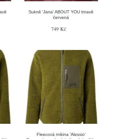
avě
Sukně 'Jana' ABOUT YOU tmavě
červená
749 Kč
Fleecová mikina 'Alessio'