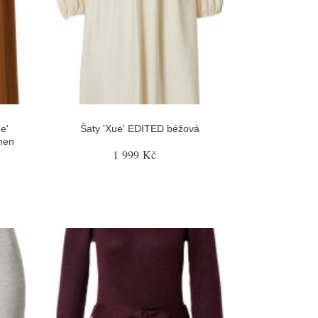
e'
Šaty 'Xue' EDITED béžová
men
1 999 Kč