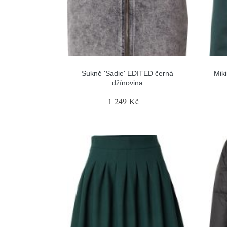
Sukně 'Sadie' EDITED černá
Mik
džínovina
1 249 Kč