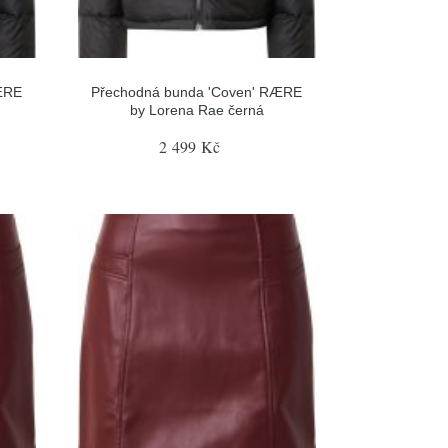
ÆRE
Přechodná bunda 'Coven' RÆRE
by Lorena Rae černá
2 499 Kč