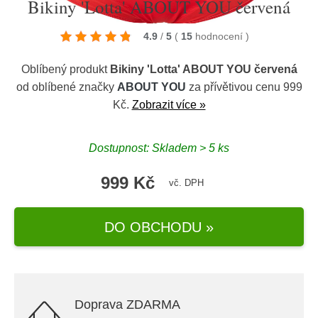
Bikiny 'Lotta' ABOUT YOU červená
4.9
/
5
(
15
hodnocení
)
Oblíbený produkt
Bikiny 'Lotta' ABOUT YOU červená
od oblíbené značky
ABOUT YOU
za přívětivou cenu 999
Kč.
Zobrazit více »
Dostupnost: Skladem > 5 ks
999 Kč
vč. DPH
DO OBCHODU »
Doprava ZDARMA