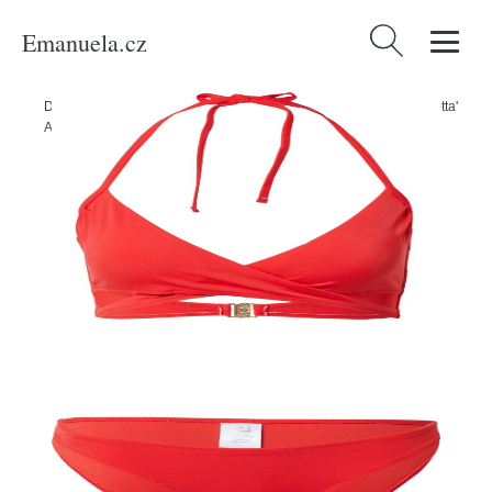
Emanuela.cz
Vyhledávání
Domů
/
Produkty
/
Ženy
/
Oblečení
/
Móda pro plnoštíhlé
/
Bikiny 'Lotta'
ABOUT YOU červená