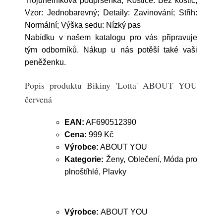
Trojúhelníková podprsenka; Kostice: Bez kostic;
Vzor: Jednobarevný; Detaily: Zavinování; Střih:
Normální; Výška sedu: Nízký pas
Nabídku v našem katalogu pro vás připravuje
tým odborníků. Nákup u nás potěší také vaši
peněženku.
Popis produktu Bikiny 'Lotta' ABOUT YOU
červená
EAN:
AF690512390
Cena:
999 Kč
Výrobce:
ABOUT YOU
Kategorie:
Ženy, Oblečení, Móda pro
plnoštíhlé, Plavky
Výrobce:
ABOUT YOU