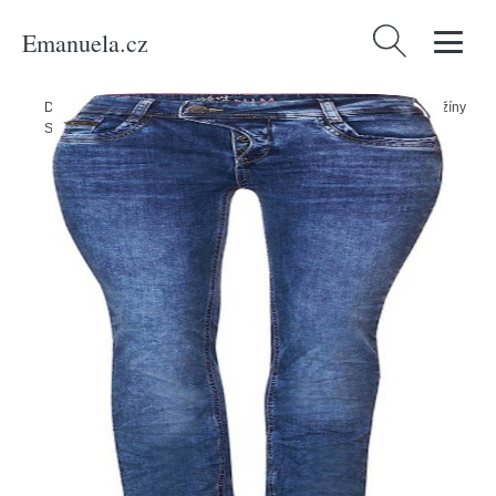
Emanuela.cz
Vyhledávání
Domů
/
Produkty
/
Ženy
/
Oblečení
/
Móda pro plnoštíhlé
/
Džíny
/
Džíny
Street One modrá