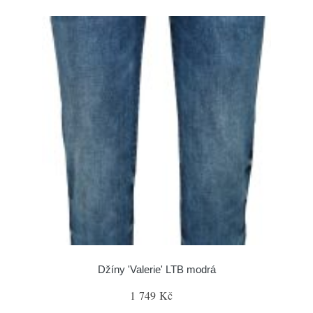
Džíny 'Valerie' LTB modrá
1 749 Kč