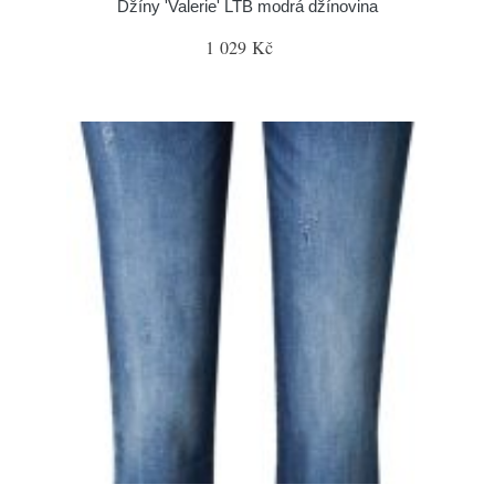
Džíny 'Valerie' LTB modrá džínovina
1 029 Kč