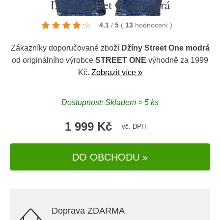
Džíny Street One modrá
4.1
/
5
(
13
hodnocení
)
Zákazníky doporučované zboží
Džíny Street One modrá
od originálního výrobce
STREET ONE
výhodně za 1999
Kč.
Zobrazit více »
Dostupnost: Skladem > 5 ks
1 999 Kč
vč. DPH
DO OBCHODU »
Doprava ZDARMA