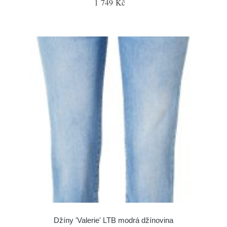
1 749 Kč
Džíny 'Valerie' LTB modrá džínovina