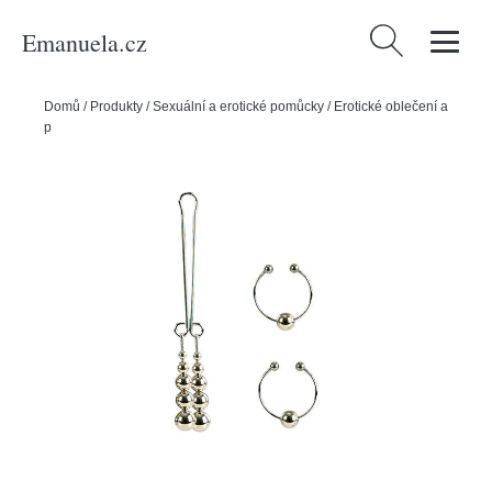
Emanuela.cz
Vyhledávání
Domů
/
Produkty
/
Sexuální a erotické pomůcky
/
Erotické oblečení a
prádlo
/
California Exotic Novelties Sada intimních šperků SILVER