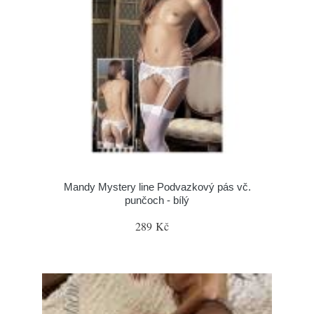
Mandy Mystery line Podvazkový pás vč.
punčoch - bílý
289 Kč