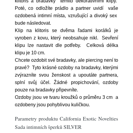
klitoris a bradavky těmito dekorativními klipy.
Poté, co odložíte prádlo a partner uvidí vaše
ozdobená intimní místa, vzrušující a divoký sex
bude následovat.
Klip na klitoris se dvěma řadami korálků je
vyroben z kovu, který neobsahuje nikl. Sevření
klipu lze nastavit dle potřeby. Celková délka
klipu je 10 cm.
Chcete ozdobit své bradavky, ale piercing není to
pravé? Tyto krásné ozdoby na bradavky, kterými
zvýrazníte svou ženskost a upoutáte partnera,
splní svůj účel. Žádné propichování, ozdoby
pouze na bradavky připevníte.
Ozdoby jsou ve tvaru kroužků o průměru 3 cm a
ozdobeny jsou pohyblivou kuličkou.
Parametry produktu California Exotic Novelties
Sada intimních šperků SILVER