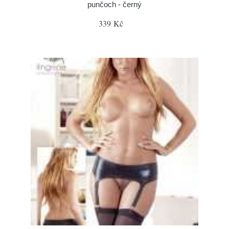
punčoch - černý
339 Kč