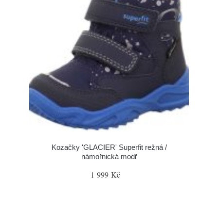
Kozačky 'GLACIER' Superfit režná /
námořnická modř
1 999 Kč