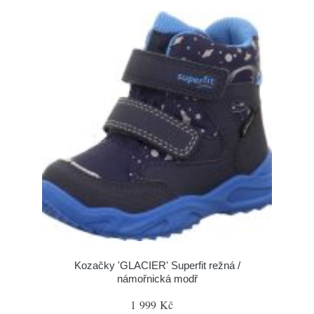
Kozačky 'GLACIER' Superfit režná /
námořnická modř
1 999 Kč