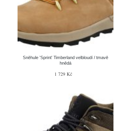
Sněhule 'Sprint' Timberland velbloudí / tmavě
hnědá
1 729 Kč