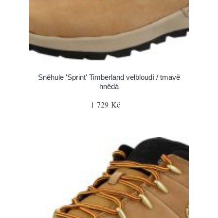
Sněhule 'Sprint' Timberland velbloudí / tmavě
hnědá
1 729 Kč