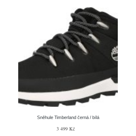
Sněhule Timberland černá / bílá
3 499 Kč