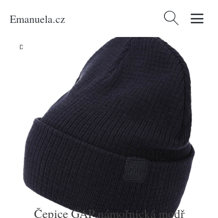
Emanuela.cz
Vyhledávání
Domů
/
Produkty
/
Děti
/
Chlapci
/
Čepice GAP námořnická modř
Čepice GAP námořnická modř