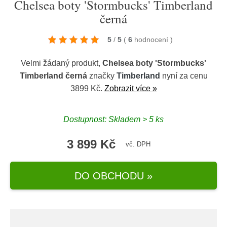
Chelsea boty 'Stormbucks' Timberland
černá
5
/
5
(
6
hodnocení
)
Velmi žádaný produkt,
Chelsea boty 'Stormbucks'
Timberland černá
značky
Timberland
nyní za cenu
3899 Kč.
Zobrazit více »
Dostupnost: Skladem > 5 ks
3 899 Kč
vč. DPH
DO OBCHODU »