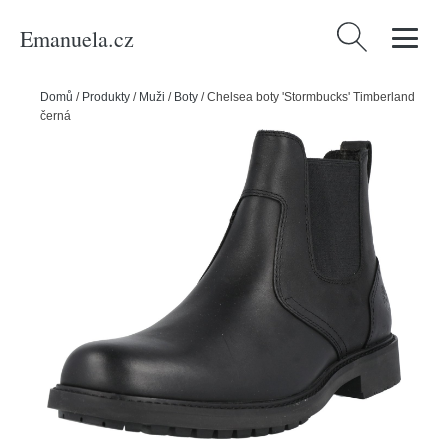
Emanuela.cz
Vyhledávání
Domů
/
Produkty
/
Muži
/
Boty
/
Chelsea boty 'Stormbucks' Timberland
černá