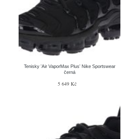
Tenisky 'Air VaporMax Plus' Nike Sportswear
černá
5 649 Kč