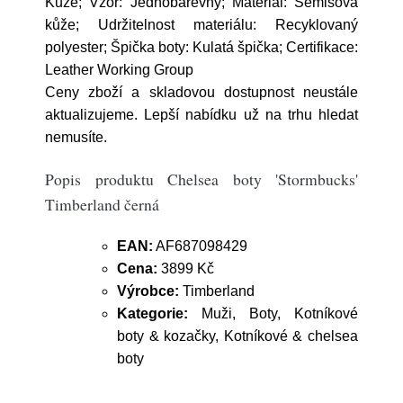
Kůže; Vzor: Jednobarevný; Materiál: Semišová
kůže; Udržitelnost materiálu: Recyklovaný
polyester; Špička boty: Kulatá špička; Certifikace:
Leather Working Group
Ceny zboží a skladovou dostupnost neustále
aktualizujeme. Lepší nabídku už na trhu hledat
nemusíte.
Popis produktu Chelsea boty 'Stormbucks'
Timberland černá
EAN:
AF687098429
Cena:
3899 Kč
Výrobce:
Timberland
Kategorie:
Muži, Boty, Kotníkové
boty & kozačky, Kotníkové & chelsea
boty