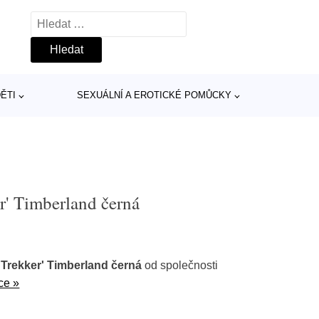
Vyhledávání
ĚTI
SEXUÁLNÍ A EROTICKÉ POMŮCKY
er' Timberland černá
 Trekker' Timberland černá
od společnosti
ce »