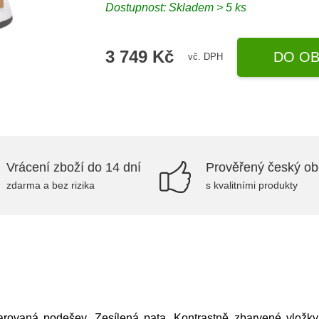
Dostupnost: Skladem > 5 ks
3 749 Kč
DO OB
vč. DPH
Vrácení zboží do 14 dní
Prověřený český o
zdarma a bez rizika
s kvalitními produkty
arovaná podešev, Zesílená pata, Kontrastně zbarvené vložky