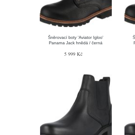
Šněrovací boty 'Aviator Igloo'
Š
Panama Jack hnědá / černá
5 999 Kč