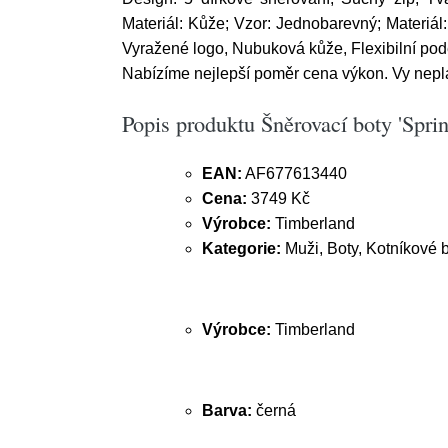
Materiál: Kůže; Vzor: Jednobarevný; Materiál:
Vyražené logo, Nubuková kůže, Flexibilní po
Nabízíme nejlepší poměr cena výkon. Vy neplat
Popis produktu Šněrovací boty 'Spri
EAN:
AF677613440
Cena:
3749 Kč
Výrobce:
Timberland
Kategorie:
Muži, Boty, Kotníkové 
Výrobce:
Timberland
Barva:
černá