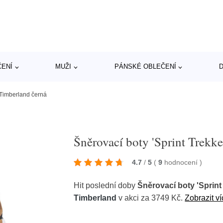
ČENÍ
MUŽI
PÁNSKÉ OBLEČENÍ
D
' Timberland černá
Šněrovací boty 'Sprint Trekk
4.7
/
5
(
9
hodnocení
)
Hit poslední doby
Šněrovací boty 'Sprint
Timberland
v akci za 3749 Kč.
Zobrazit ví