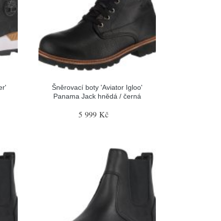
er'
Šněrovací boty 'Aviator Igloo'
Panama Jack hnědá / černá
5 999 Kč