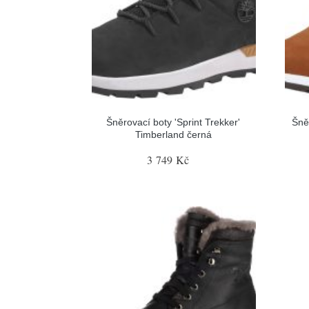
Šněrovací boty 'Sprint Trekker'
Šně
Timberland černá
3 749 Kč