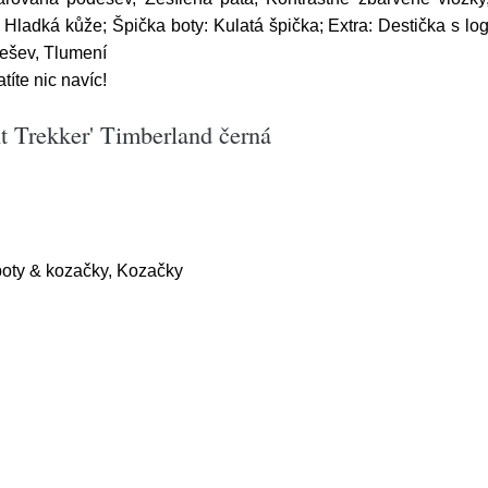
 Hladká kůže; Špička boty: Kulatá špička; Extra: Destička s lo
dešev, Tlumení
íte nic navíc!
nt Trekker' Timberland černá
boty & kozačky, Kozačky