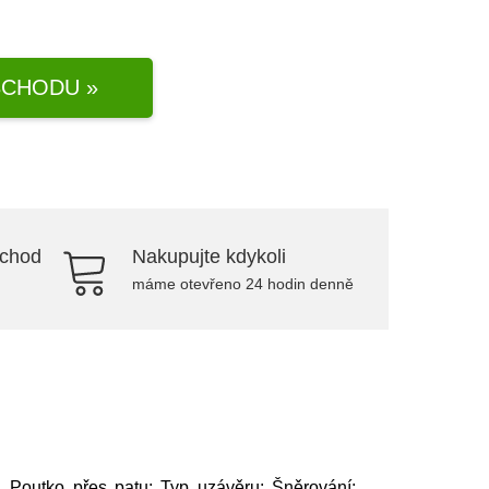
CHODU »
bchod
Nakupujte kdykoli
máme otevřeno 24 hodin denně
, Poutko přes patu; Typ uzávěru: Šněrování;