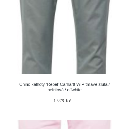
Chino kalhoty 'Rebel' Carhartt WIP tmavě žlutá /
nefritová / offwhite
1 979 Kč