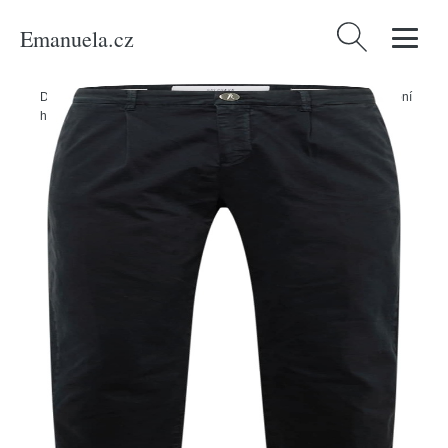
Emanuela.cz
Vyhledávání
Domů
/
Produkty
/
Muži
/
Oblečení
/
Příležitosti
/
Svatba
/
Pro svatební
hosty
/
Spodní díly
/
Chinos
/
Chino kalhoty Goldgarn tmavě modrá