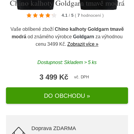
Chino kalhoty Goldgarn tmavě modrá
4.1
/
5
(
7
hodnocení
)
Vaše oblíbené zboží
Chino kalhoty Goldgarn tmavě
modrá
od známého výrobce
Goldgarn
za výhodnou
cenu 3499 Kč.
Zobrazit více »
Dostupnost: Skladem > 5 ks
3 499 Kč
vč. DPH
DO OBCHODU »
Doprava ZDARMA