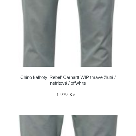
Chino kalhoty 'Rebel' Carhartt WIP tmavě žlutá /
nefritová / offwhite
1 979 Kč