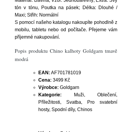
Materiál: Bavlna; Vzor: Jednobarevný; Extra: Švy
tón v tónu, Poutka na pásek; Délka: Dlouhé /
Maxi; Střih: Normální
S pomocí našeho katalogu nakoupíte pohodlně z
mobilu, tabletu nebo od počítače. Přejeme vám
příjemné nakupování.
Popis produktu Chino kalhoty Goldgarn tmavě
modrá
EAN:
AF701781019
Cena:
3499 Kč
Výrobce:
Goldgarn
Kategorie:
Muži, Oblečení,
Příležitosti, Svatba, Pro svatební
hosty, Spodní díly, Chinos