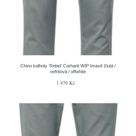
Chino kalhoty 'Rebel' Carhartt WIP tmavě žlutá /
nefritová / offwhite
1 979 Kč