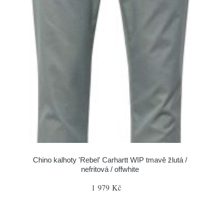
Chino kalhoty 'Rebel' Carhartt WIP tmavě žlutá /
nefritová / offwhite
1 979 Kč