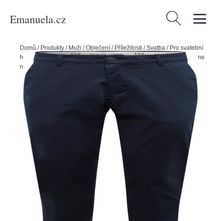
Emanuela.cz
Vyhledávání
Domů
/
Produkty
/
Muži
/
Oblečení
/
Příležitosti
/
Svatba
/
Pro svatební
hosty
/
Spodní díly
/
Chinos
/
Chino kalhoty 'Repton' Selected Homme
námořnická modř