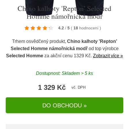
Chino kalhoty 'Repton' Selected
Homme námořnická modř
4.2
/
5
(
18
hodnocení
)
Trhem osvědčený produkt,
Chino kalhoty 'Repton'
Selected Homme námořnická modř
od top výrobce
Selected Homme
za akční cenu 1329 Kč.
Zobrazit více »
Dostupnost: Skladem > 5 ks
1 329 Kč
vč. DPH
DO OBCHODU »