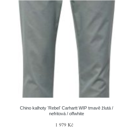
Chino kalhoty 'Rebel' Carhartt WIP tmavě žlutá /
nefritová / offwhite
1 979 Kč