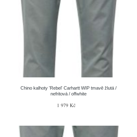
Chino kalhoty 'Rebel' Carhartt WIP tmavě žlutá /
nefritová / offwhite
1 979 Kč