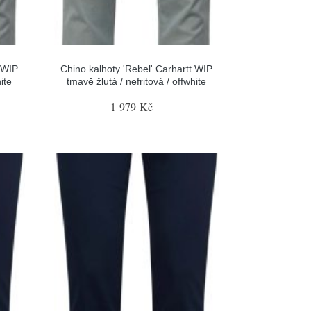
 WIP
Chino kalhoty 'Rebel' Carhartt WIP
ite
tmavě žlutá / nefritová / offwhite
1 979 Kč