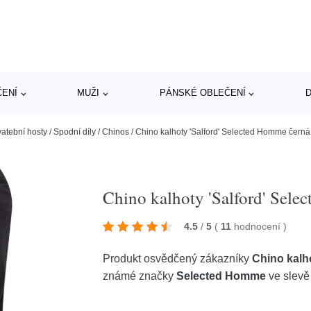
ČENÍ
MUŽI
PÁNSKÉ OBLEČENÍ
D
vatební hosty
/
Spodní díly
/
Chinos
/
Chino kalhoty 'Salford' Selected Homme černá
Chino kalhoty 'Salford' Sel
4.5
/
5
(
11
hodnocení
)
Produkt osvědčený zákazníky
Chino kalh
známé značky
Selected Homme
ve slevě