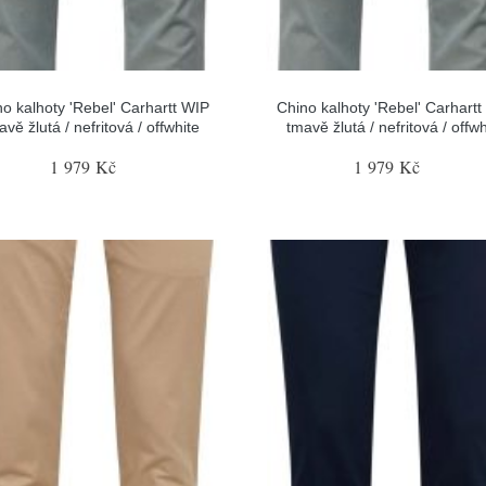
no kalhoty 'Rebel' Carhartt WIP
Chino kalhoty 'Rebel' Carhartt
avě žlutá / nefritová / offwhite
tmavě žlutá / nefritová / offwh
1 979 Kč
1 979 Kč