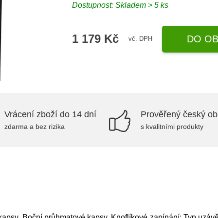
Dostupnost: Skladem > 5 ks
1 179 Kč
DO OB
vč. DPH
Vrácení zboží do 14 dní
Prověřený český o
zdarma a bez rizika
s kvalitními produkty
 kapsy, Boční průhmatové kapsy, Knoflíkové zapínání; Typ uzávě