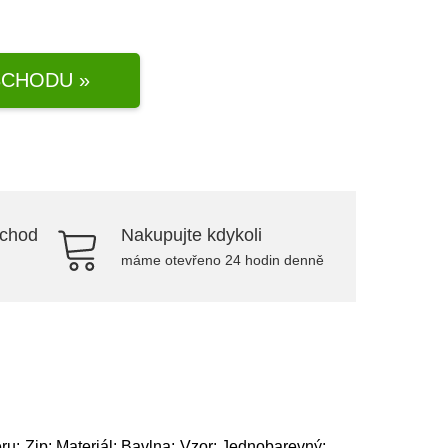
CHODU »
bchod
Nakupujte kdykoli
máme otevřeno 24 hodin denně
ru: Zip; Materiál: Bavlna; Vzor: Jednobarevný;