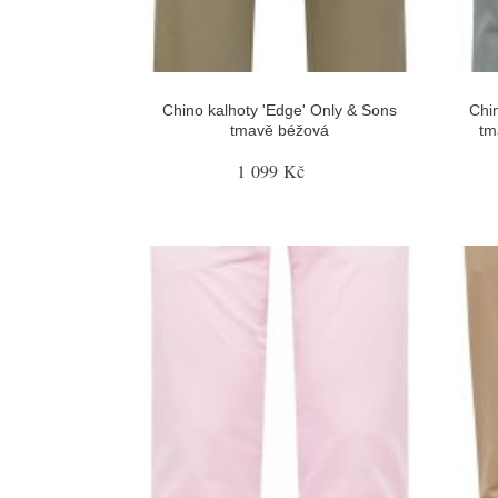
Chino kalhoty 'Edge' Only & Sons
Chi
tmavě béžová
tm
1 099 Kč