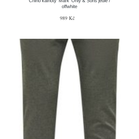
Chino kalhoty 'Mark' Only & Sons jedle /
offwhite
989 Kč