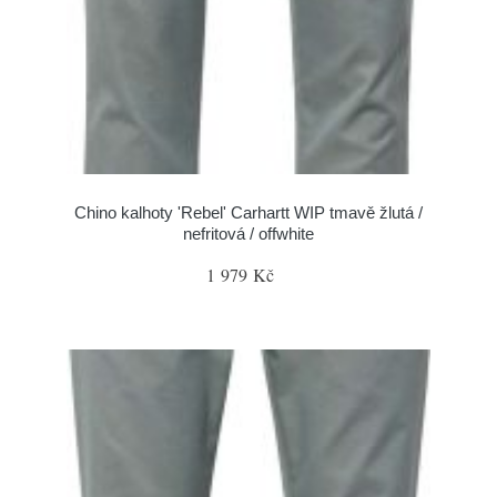
Chino kalhoty 'Rebel' Carhartt WIP tmavě žlutá /
nefritová / offwhite
1 979 Kč