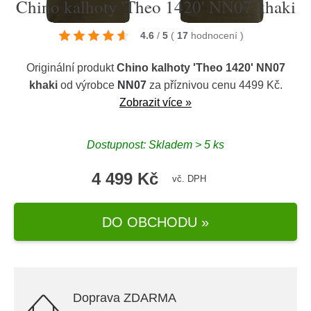
Chino kalhoty 'Theo 1420' NN07 khaki
4.6
/
5
(
17
hodnocení
)
Originální produkt
Chino kalhoty 'Theo 1420' NN07
khaki
od výrobce
NN07
za příznivou cenu 4499 Kč.
Zobrazit více »
Dostupnost: Skladem > 5 ks
4 499 Kč
vč. DPH
DO OBCHODU »
Doprava ZDARMA