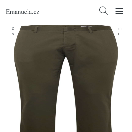
Emanuela.cz
Vyhledávání
Domů
/
Produkty
/
Muži
/
Oblečení
/
Příležitosti
/
Svatba
/
Pro svatební
hosty
/
Spodní díly
/
Chinos
/
Chino kalhoty 'Theo 1420' NN07 khaki