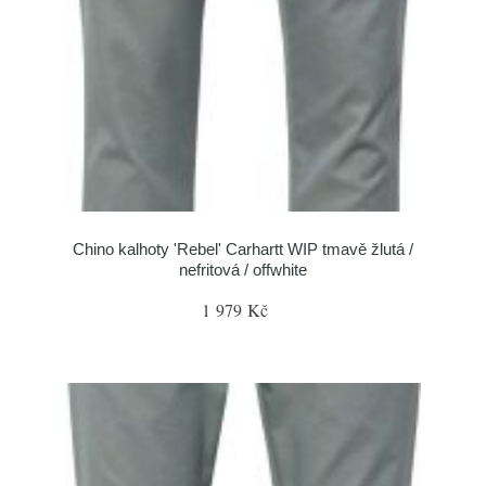
Chino kalhoty 'Rebel' Carhartt WIP tmavě žlutá /
nefritová / offwhite
1 979 Kč