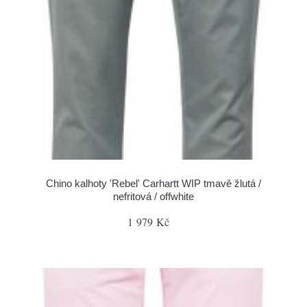
Chino kalhoty 'Rebel' Carhartt WIP tmavě žlutá /
nefritová / offwhite
1 979 Kč