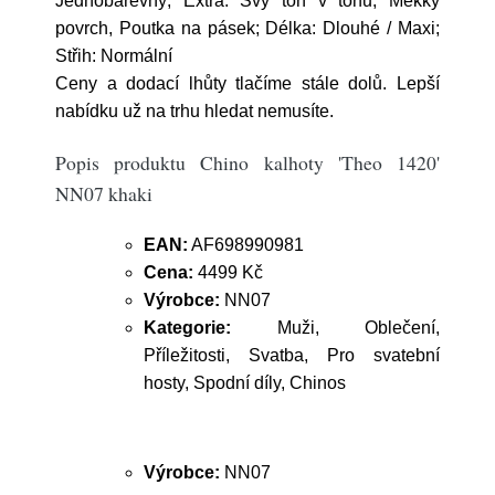
Jednobarevný; Extra: Švy tón v tónu, Měkký
povrch, Poutka na pásek; Délka: Dlouhé / Maxi;
Střih: Normální
Ceny a dodací lhůty tlačíme stále dolů. Lepší
nabídku už na trhu hledat nemusíte.
Popis produktu Chino kalhoty 'Theo 1420'
NN07 khaki
EAN:
AF698990981
Cena:
4499 Kč
Výrobce:
NN07
Kategorie:
Muži, Oblečení,
Příležitosti, Svatba, Pro svatební
hosty, Spodní díly, Chinos
Výrobce:
NN07