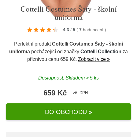
Cottelli Costumes Šaty - školní
uniforma
4.3
/
5
(
7
hodnocení
)
Perfektní produkt
Cottelli Costumes Šaty - školní
uniforma
pocházející od značky
Cottelli Collection
za
příznivou cenu 659 Kč.
Zobrazit více »
Dostupnost: Skladem > 5 ks
659 Kč
vč. DPH
DO OBCHODU »