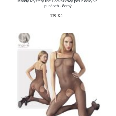
Mandy Mystery line Podvazkový pás hladký vč.
punčoch - černý
339 Kč