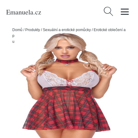
Emanuela.cz
Vyhledávání
Domů
/
Produkty
/
Sexuální a erotické pomůcky
/
Erotické oblečení a
prádlo
/
Dámské erotické prádlo
/
Cottelli Costumes Šaty - školní
uniforma