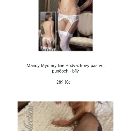
Mandy Mystery line Podvazkový pás vč.
punčoch - bílý
289 Kč