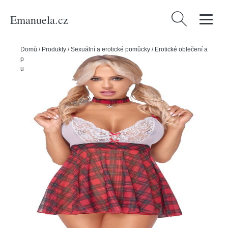
Emanuela.cz
Vyhledávání
Domů
/
Produkty
/
Sexuální a erotické pomůcky
/
Erotické oblečení a
prádlo
/
Dámské erotické prádlo
/
Cottelli Costumes Šaty - školní
uniforma