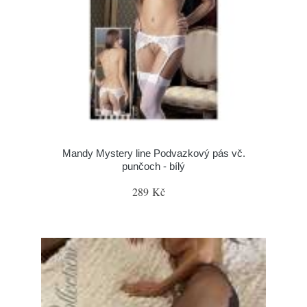
Mandy Mystery line Podvazkový pás vč.
punčoch - bílý
289 Kč