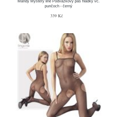
Mandy Mystery line Podvazkový pás hladký vč.
punčoch - černý
339 Kč