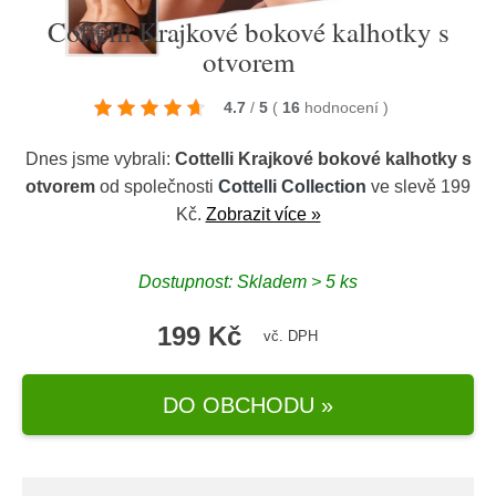
Cottelli Krajkové bokové kalhotky s
otvorem
4.7
/
5
(
16
hodnocení
)
Dnes jsme vybrali:
Cottelli Krajkové bokové kalhotky s
otvorem
od společnosti
Cottelli Collection
ve slevě 199
Kč.
Zobrazit více »
Dostupnost: Skladem > 5 ks
199 Kč
vč. DPH
DO OBCHODU »