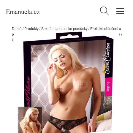
Emanuela.cz
Vyhledávání
Domů
/
Produkty
/
Sexuální a erotické pomůcky
/
Erotické oblečení a
prádlo
/
Dámské erotické prádlo
/
Dámské erotické kalhotky a tanga
/
Cottelli Krajkové bokové kalhotky s otvorem