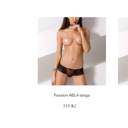
Passion ABLA tanga
319 Kč