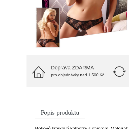
Doprava ZDARMA
pro objednávky nad 1.500 Kč
Popis produktu
Bokové krajkové kalhotky s otvorem. Material