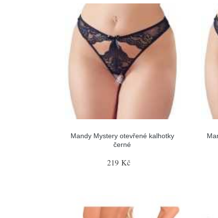
Mandy Mystery otevřené kalhotky
Man
černé
219 Kč