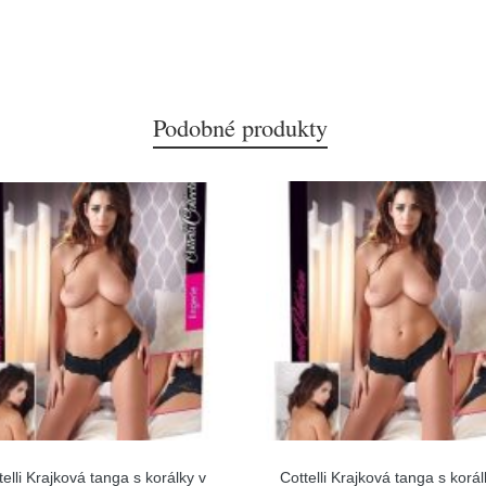
Podobné produkty
telli Krajková tanga s korálky v
Cottelli Krajková tanga s korál