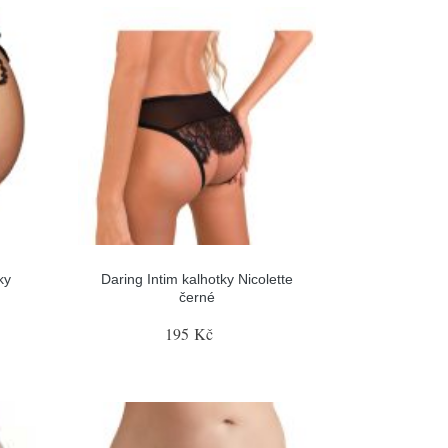
ky
Daring Intim kalhotky Nicolette
černé
195 Kč