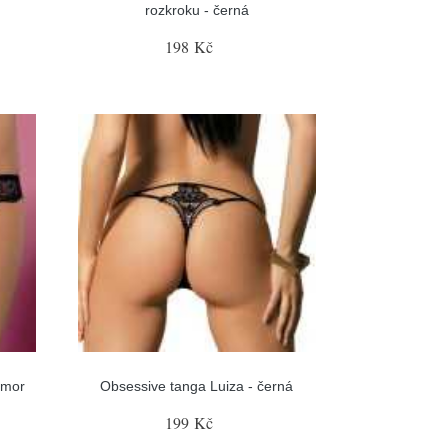
rozkroku - černá
198 Kč
amor
Obsessive tanga Luiza - černá
199 Kč