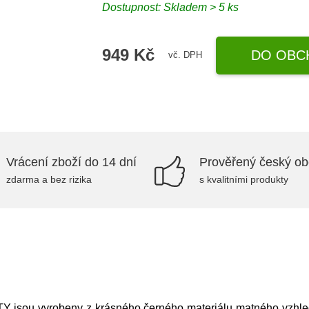
Dostupnost: Skladem > 5 ks
949 Kč
DO OBC
vč. DPH
Vrácení zboží do 14 dní
Prověřený český o
zdarma a bez rizika
s kvalitními produkty
ARTY jsou vyrobeny z krásného černého materiálu matného vzhle