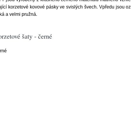
ující korzetové kovové pásky ve svislých švech. Vpředu jsou o
ká a velmi pružná.
rzetové šaty - černé
erné