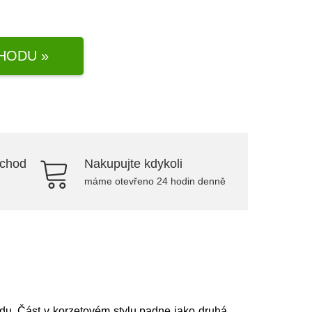
HODU »
bchod
Nakupujte kdykoli
máme otevřeno 24 hodin denně
du. Část v korzetovém stylu padne jako druhá