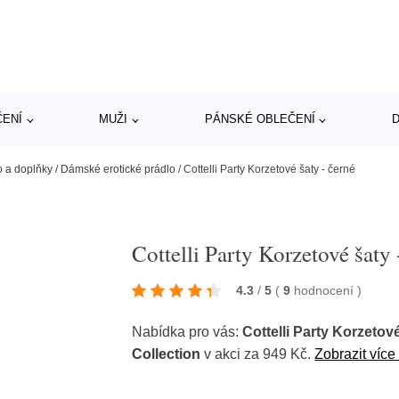
ČENÍ
MUŽI
PÁNSKÉ OBLEČENÍ
D
o a doplňky
/
Dámské erotické prádlo
/
Cottelli Party Korzetové šaty - černé
Cottelli Party Korzetové šaty 
4.3
/
5
(
9
hodnocení
)
Nabídka pro vás:
Cottelli Party Korzetov
Collection
v akci za 949 Kč.
Zobrazit více