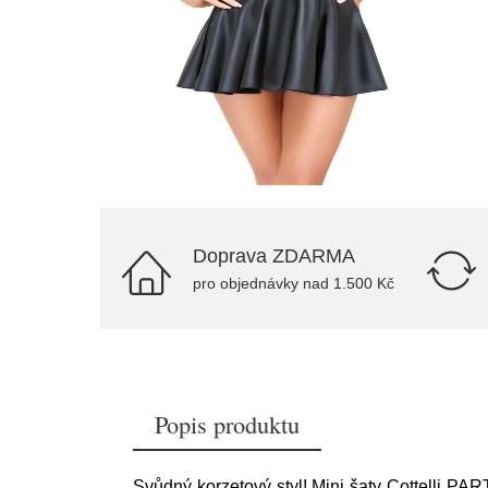
Doprava ZDARMA
pro objednávky nad 1.500 Kč
Popis produktu
Svůdný korzetový styl! Mini šaty Cottelli P