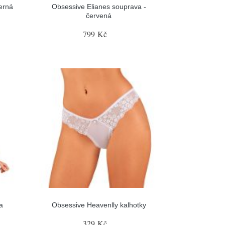
erná
Obsessive Elianes souprava -
červená
799 Kč
a
Obsessive Heavenlly kalhotky
329 Kč