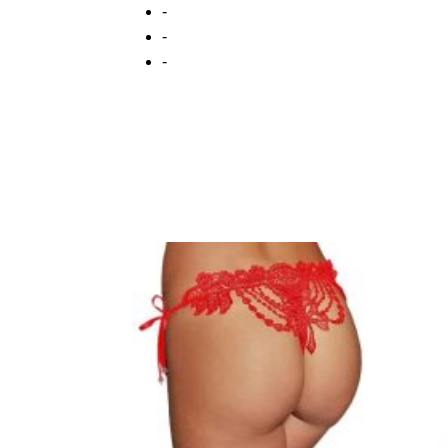
-
-
-