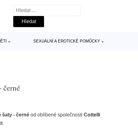
Vyhledávání
ĚTI
SEXUÁLNÍ A EROTICKÉ POMŮCKY
- černé
é šaty - černé
od oblíbené společnosti
Cottelli
 »