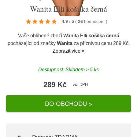
Wanita Elli košilka černá
4.9
/
5
(
26
hodnocení
)
Vaše oblíbené zboží
Wanita Elli košilka černá
pocházející od značky
Wanita
za příznivou cenu 289 Kč.
Zobrazit více »
Dostupnost: Skladem > 5 ks
289 Kč
vč. DPH
DO OBCHODU »