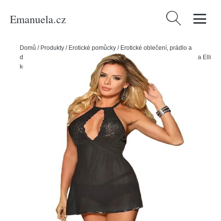
Emanuela.cz
Vyhledávání
Domů
/
Produkty
/
Erotické pomůcky
/
Erotické oblečení, prádlo a
doplňky
/
Dámské erotické prádlo
/
Dámské erotické košilky
/
Wanita Elli
košilka černá