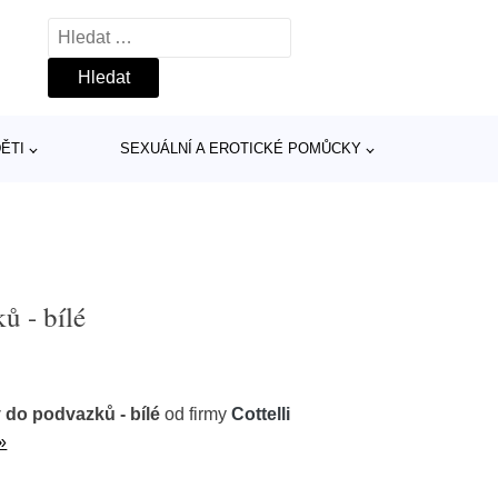
Vyhledávání
ĚTI
SEXUÁLNÍ A EROTICKÉ POMŮCKY
ů - bílé
 do podvazků - bílé
od firmy
Cottelli
»