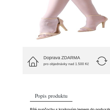
Doprava ZDARMA
pro objednávky nad 1.500 Kč
Popis produktu
Bílé punčochy s krajkovým lemem do podvazk