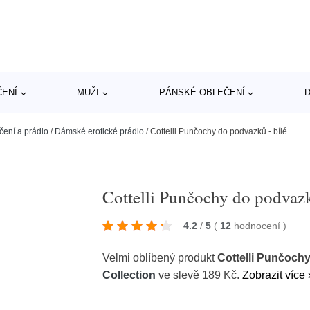
ČENÍ
MUŽI
PÁNSKÉ OBLEČENÍ
D
čení a prádlo
/
Dámské erotické prádlo
/
Cottelli Punčochy do podvazků - bílé
Cottelli Punčochy do podvazk
4.2
/
5
(
12
hodnocení
)
Velmi oblíbený produkt
Cottelli Punčochy
Collection
ve slevě 189 Kč.
Zobrazit více 