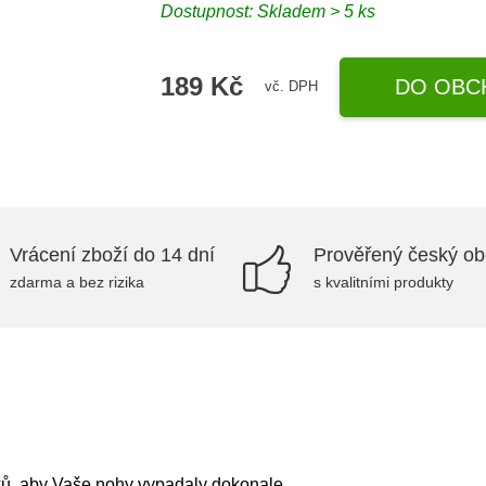
Dostupnost: Skladem > 5 ks
189 Kč
DO OBC
vč. DPH
Vrácení zboží do 14 dní
Prověřený český o
zdarma a bez rizika
s kvalitními produkty
ů, aby Vaše nohy vypadaly dokonale.