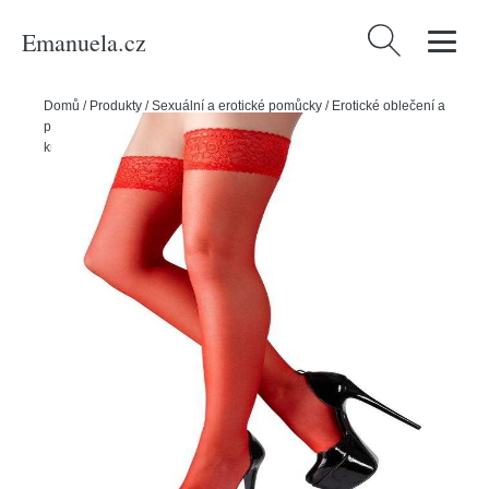
Emanuela.cz
Vyhledávání
Domů
/
Produkty
/
Sexuální a erotické pomůcky
/
Erotické oblečení a
prádlo
/
Dámské erotické prádlo
/
Cottelli Punčochy samodržící s
krajkou červené