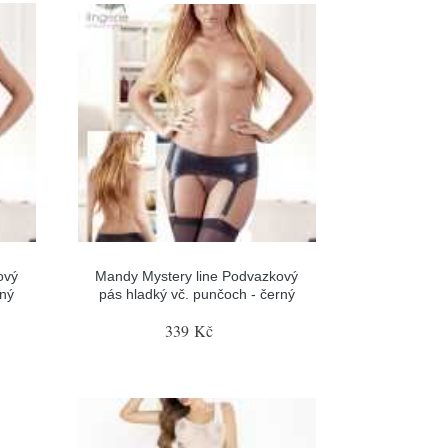
ový
Mandy Mystery line Podvazkový
rný
pás hladký vč. punčoch - černý
339 Kč