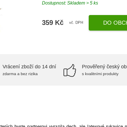
Dostupnost: Skladem > 5 ks
359 Kč
DO OBC
vč. DPH
Vrácení zboží do 14 dní
Prověřený český o
zdarma a bez rizika
s kvalitními produkty
kterých byste partnerovi vyrazila dech, ale latexové rukavice