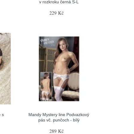
v rozkroku černá S-L
229 Kč
 s
Mandy Mystery line Podvazkový
pás vč. punčoch - bílý
289 Kč