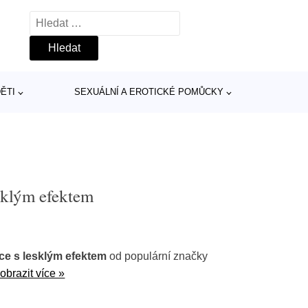
Vyhledávání
ĚTI
SEXUÁLNÍ A EROTICKÉ POMŮCKY
esklým efektem
ice s lesklým efektem
od populární značky
obrazit více »