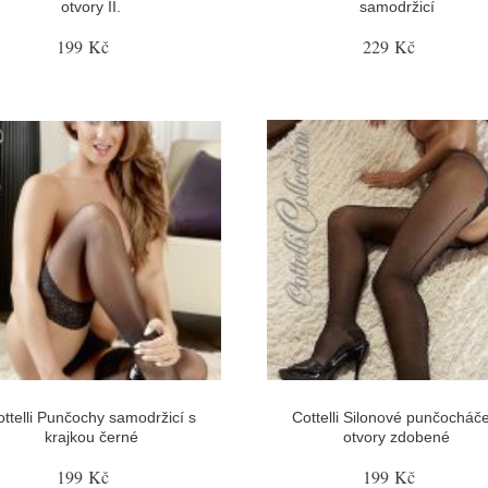
otvory II.
samodržicí
199 Kč
229 Kč
ottelli Punčochy samodržicí s
Cottelli Silonové punčocháče
krajkou černé
otvory zdobené
199 Kč
199 Kč