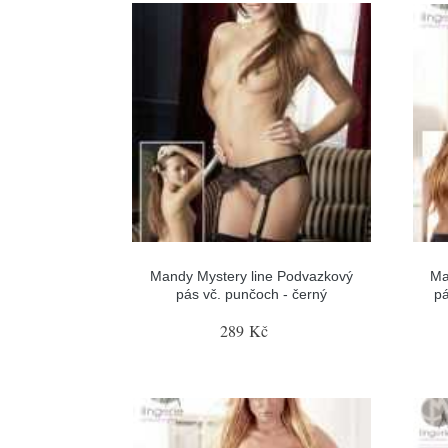
Mandy Mystery line Podvazkový
Ma
pás vč. punčoch - černý
pá
289 Kč