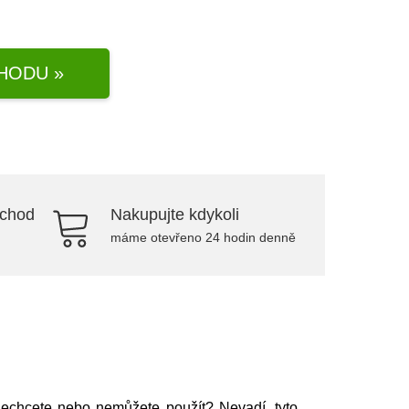
HODU »
bchod
Nakupujte kdykoli
máme otevřeno 24 hodin denně
 nechcete nebo nemůžete použít? Nevadí, tyto