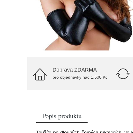
Doprava ZDARMA
pro objednávky nad 1.500 Kč
Popis produktu
Toužíte po dlouhých černých rukavicích, ve 