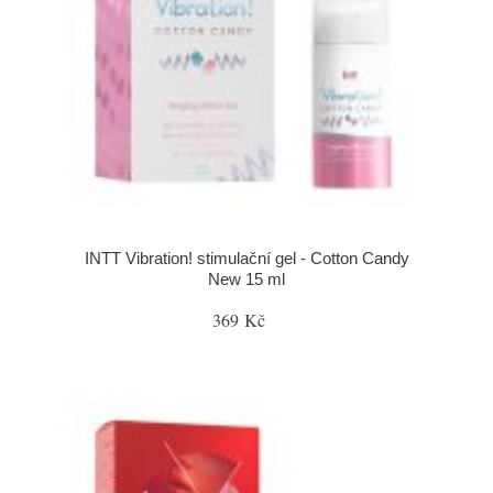
INTT Vibration! stimulační gel - Cotton Candy
New 15 ml
369 Kč