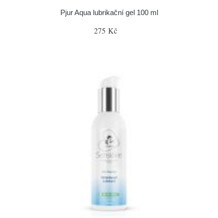
Pjur Aqua lubrikační gel 100 ml
275 Kč