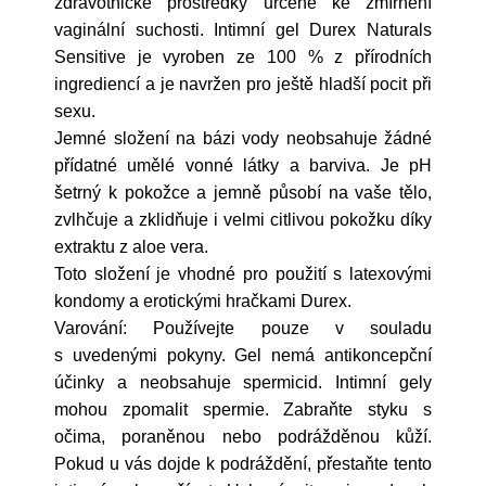
zdravotnické prostředky určené ke zmírnění
vaginální suchosti. Intimní gel Durex Naturals
Sensitive je vyroben ze 100 % z přírodních
ingrediencí a je navržen pro ještě hladší pocit při
sexu.
Jemné složení na bázi vody neobsahuje žádné
přídatné umělé vonné látky a barviva. Je pH
šetrný k pokožce a jemně působí na vaše tělo,
zvlhčuje a zklidňuje i velmi citlivou pokožku díky
extraktu z aloe vera.
Toto složení je vhodné pro použití s latexovými
kondomy a erotickými hračkami Durex.
Varování: Používejte pouze v souladu
s uvedenými pokyny. Gel nemá antikoncepční
účinky a neobsahuje spermicid. Intimní gely
mohou zpomalit spermie. Zabraňte styku s
očima, poraněnou nebo podrážděnou kůží.
Pokud u vás dojde k podráždění, přestaňte tento