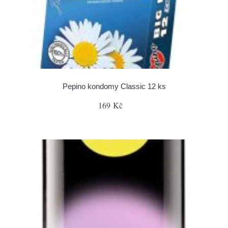
Pepino kondomy Classic 12 ks
169 Kč