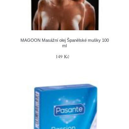
MAGOON Masážní olej Španělské mušky 100
ml
149 Kč