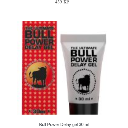
439 Kč
Bull Power Delay gel 30 ml