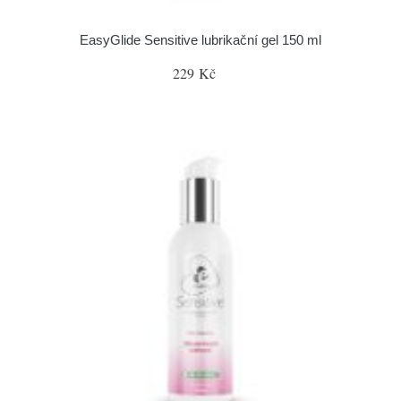
EasyGlide Sensitive lubrikační gel 150 ml
229 Kč