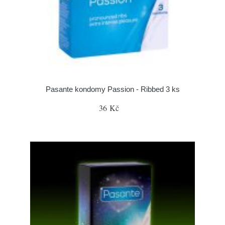
Pasante kondomy Passion - Ribbed 3 ks
36 Kč