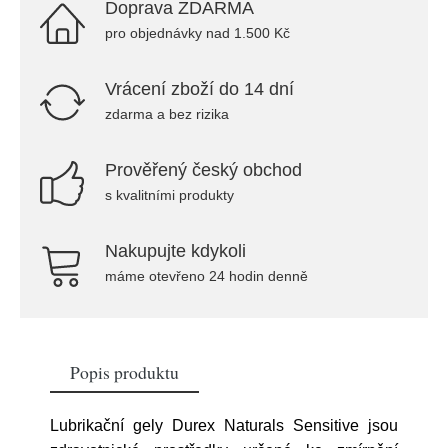
Doprava ZDARMA
pro objednávky nad 1.500 Kč
Vrácení zboží do 14 dní
zdarma a bez rizika
Prověřený český obchod
s kvalitními produkty
Nakupujte kdykoli
máme otevřeno 24 hodin denně
Popis produktu
Lubrikační gely Durex Naturals Sensitive jsou