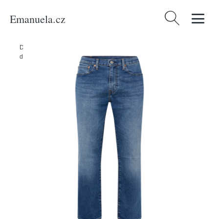
Emanuela.cz
Vyhledávání
Domů
/
Produkty
/
Muži
/
Oblečení
/
Džíny
/
Džíny '502' Levis modrá
džínovina