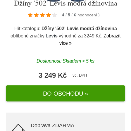
Džíny '502' Levis modrá džínovina
4
/
5
(
6
hodnocení
)
Hit katalogu:
Džíny '502' Levis modrá džínovina
oblíbené značky
Levis
výhodně za 3249 Kč.
Zobrazit
více »
Dostupnost: Skladem > 5 ks
3 249 Kč
vč. DPH
DO OBCHODU »
Doprava ZDARMA