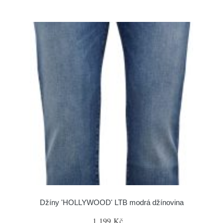
Džíny 'HOLLYWOOD' LTB modrá džínovina
1 199 Kč