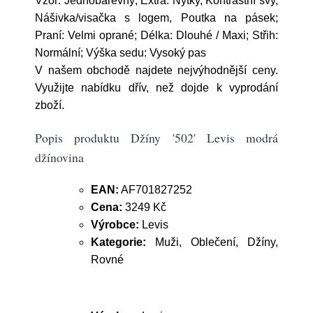
Vzor: Jednobarevný; Extra: Nýtky, Kontrastní švy,
Nášivka/visačka s logem, Poutka na pásek;
Praní: Velmi oprané; Délka: Dlouhé / Maxi; Střih:
Normální; Výška sedu: Vysoký pas
V našem obchodě najdete nejvýhodnější ceny.
Využijte nabídku dřív, než dojde k vyprodání
zboží.
Popis produktu Džíny '502' Levis modrá
džínovina
EAN:
AF701827252
Cena:
3249 Kč
Výrobce:
Levis
Kategorie:
Muži, Oblečení, Džíny,
Rovné