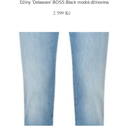
Džíny 'Delaware' BOSS Black modrá džínovina
2 599 Kč