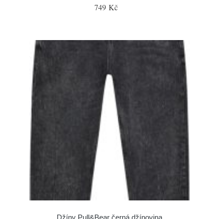
749 Kč
Džíny Pull&Bear černá džínovina