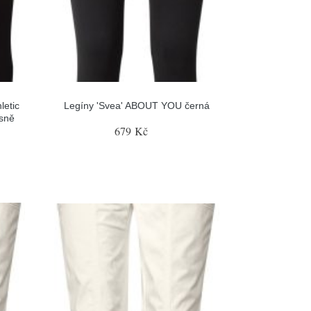
letic
Legíny 'Svea' ABOUT YOU černá
asně
679 Kč