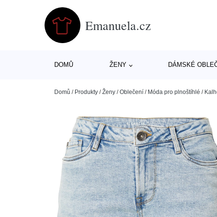
Emanuela.cz
DOMŮ
ŽENY
DÁMSKÉ OBLE
Domů
/
Produkty
/
Ženy
/
Oblečení
/
Móda pro plnoštíhlé
/
Kalh