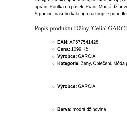
oprání, Poutka na pásek; Praní: Modrá džínovin
S pomocí našeho katalogu nakoupíte pohodlně 
Popis produktu Džíny 'Celia' GARC
EAN:
AF677541428
Cena:
1099 Kč
Výrobce:
GARCIA
Kategorie:
Ženy, Oblečení, Móda pr
Výrobce:
GARCIA
Barva:
modrá džínovina