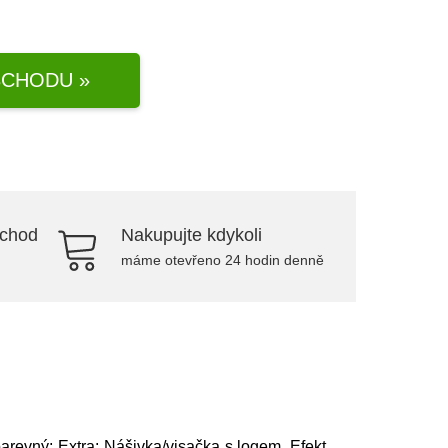
CHODU »
bchod
Nakupujte kdykoli
máme otevřeno 24 hodin denně
barevný; Extra: Nášivka/visačka s logem, Efekt