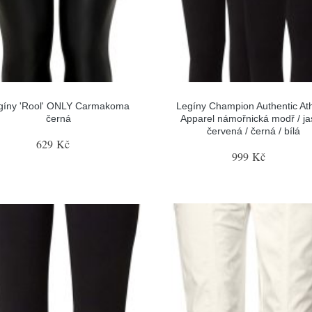
gíny 'Rool' ONLY Carmakoma
Legíny Champion Authentic Ath
černá
Apparel námořnická modř / j
červená / černá / bílá
629 Kč
999 Kč