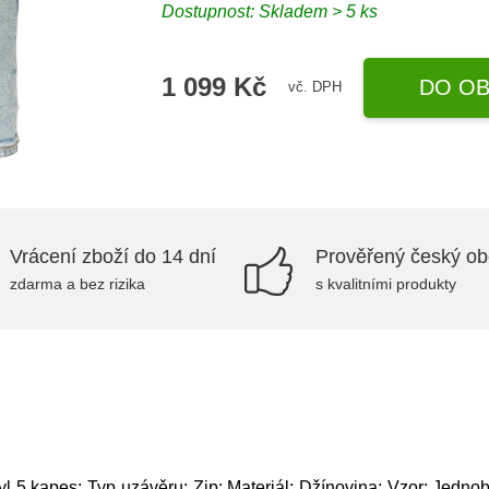
Dostupnost: Skladem > 5 ks
1 099 Kč
DO OB
vč. DPH
Vrácení zboží do 14 dní
Prověřený český o
zdarma a bez rizika
s kvalitními produkty
yl 5 kapes; Typ uzávěru: Zip; Materiál: Džínovina; Vzor: Jedno