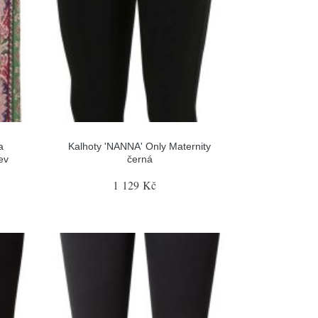
a
Kalhoty 'NANNA' Only Maternity
ev
černá
1 129 Kč