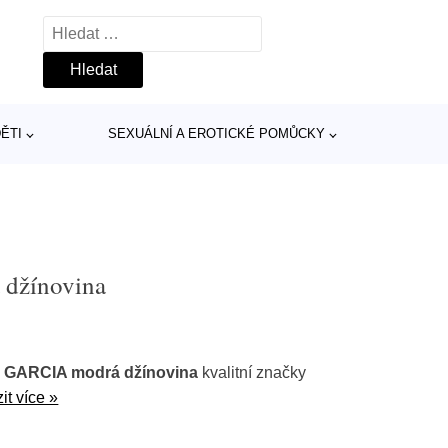
Vyhledávání
ĚTI
SEXUÁLNÍ A EROTICKÉ POMŮCKY
 džínovina
a' GARCIA modrá džínovina
kvalitní značky
it více »