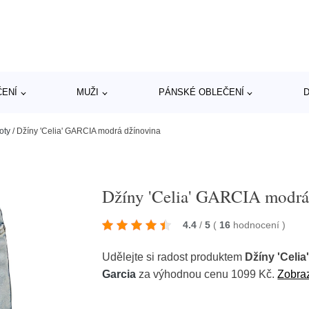
ČENÍ
MUŽI
PÁNSKÉ OBLEČENÍ
D
oty
/
Džíny 'Celia' GARCIA modrá džínovina
Džíny 'Celia' GARCIA modrá
4.4
/
5
(
16
hodnocení
)
Udělejte si radost produktem
Džíny 'Celi
Garcia
za výhodnou cenu 1099 Kč.
Zobraz