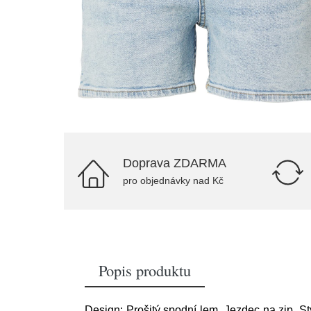
Doprava ZDARMA
pro objednávky nad Kč
Popis produktu
Design: Prošitý spodní lem, Jezdec na zip, St