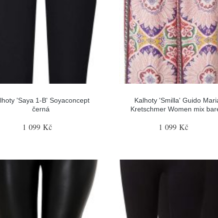
lhoty 'Saya 1-B' Soyaconcept
Kalhoty 'Smilla' Guido Mari
černá
Kretschmer Women mix bar
1 099 Kč
1 099 Kč