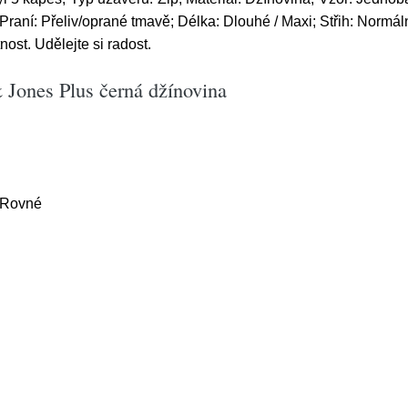
Praní: Přeliv/oprané tmavě; Délka: Dlouhé / Maxi; Střih: Normál
st. Udělejte si radost.
 Jones Plus černá džínovina
, Rovné