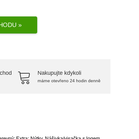
HODU »
bchod
Nakupujte kdykoli
máme otevřeno 24 hodin denně
arevný; Extra: Nýtky, Nášivka/visačka s logem,