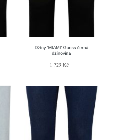
á
Džíny 'MIAMI' Guess černá
džínovina
1 729 Kč