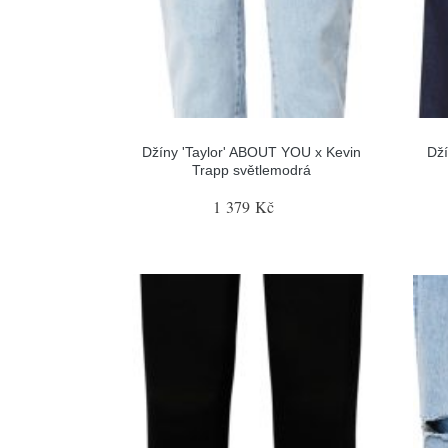
Džíny 'Taylor' ABOUT YOU x Kevin
Dží
Trapp světlemodrá
1 379 Kč