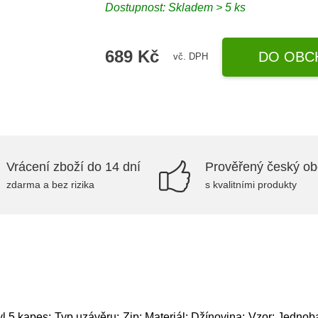
Dostupnost: Skladem > 5 ks
689 Kč
DO OBC
vč. DPH
Vrácení zboží do 14 dní
Prověřený český o
zdarma a bez rizika
s kvalitními produkty
yl 5 kapes; Typ uzávěru: Zip; Materiál: Džínovina; Vzor: Jednob