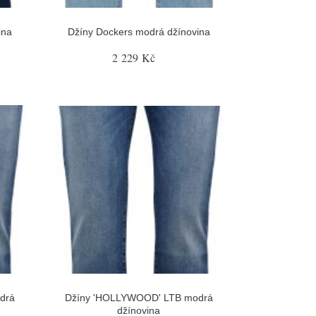
ina
Džíny Dockers modrá džínovina
2 229 Kč
drá
Džíny 'HOLLYWOOD' LTB modrá
džínovina