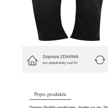
Doprava ZDARMA
pro objednávky nad Kč
Popis produktu
Design: Prošitý spodní lem, Jezdec na zip, St