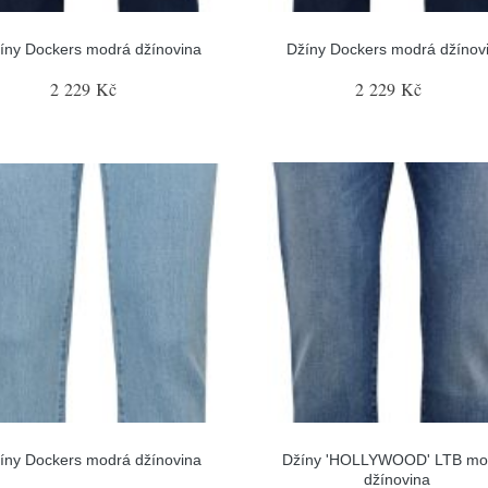
íny Dockers modrá džínovina
Džíny Dockers modrá džínov
2 229 Kč
2 229 Kč
íny Dockers modrá džínovina
Džíny 'HOLLYWOOD' LTB mo
džínovina