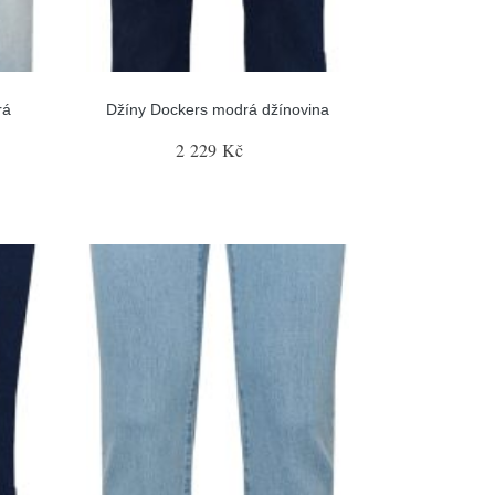
rá
Džíny Dockers modrá džínovina
2 229 Kč