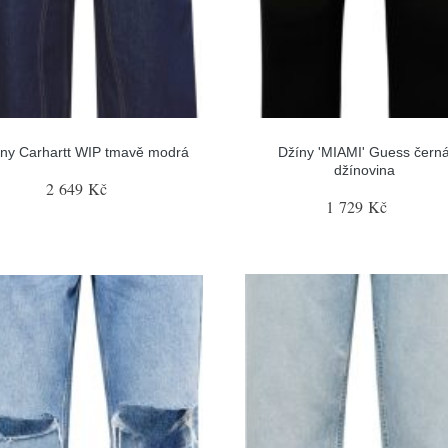
ny Carhartt WIP tmavě modrá
Džíny 'MIAMI' Guess čern
džínovina
2 649 Kč
1 729 Kč