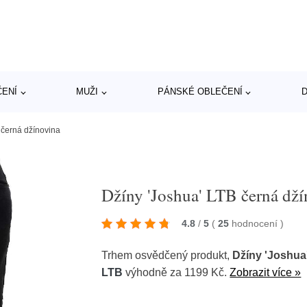
ČENÍ
MUŽI
PÁNSKÉ OBLEČENÍ
D
 černá džínovina
Džíny 'Joshua' LTB černá dž
4.8
/
5
(
25
hodnocení
)
Trhem osvědčený produkt,
Džíny 'Joshua
LTB
výhodně za 1199 Kč.
Zobrazit více »