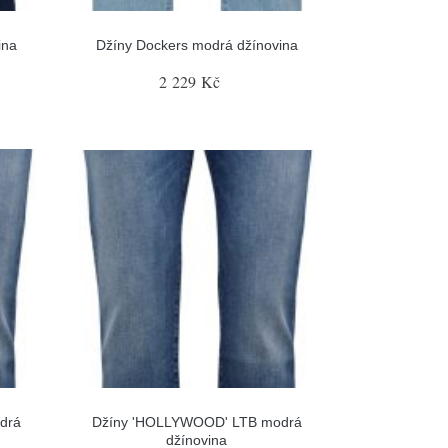
ina
Džíny Dockers modrá džínovina
2 229 Kč
drá
Džíny 'HOLLYWOOD' LTB modrá
džínovina