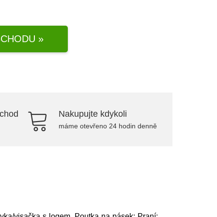
CHODU »
bchod
Nakupujte kdykoli
máme otevřeno 24 hodin denně
ivka/visačka s logem, Poutka na pásek; Praní: