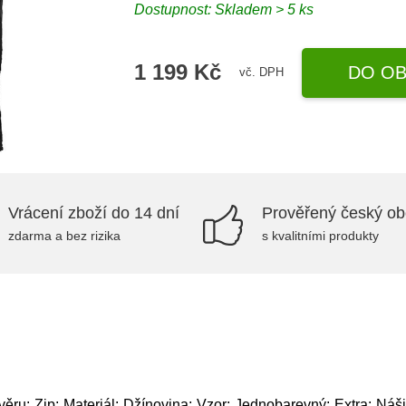
Dostupnost: Skladem > 5 ks
1 199 Kč
DO OB
vč. DPH
Vrácení zboží do 14 dní
Prověřený český o
zdarma a bez rizika
s kvalitními produkty
věru: Zip; Materiál: Džínovina; Vzor: Jednobarevný; Extra: Náš