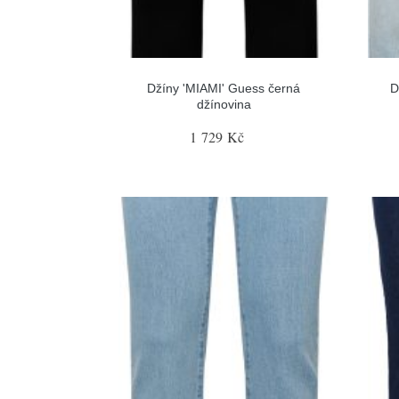
Džíny 'MIAMI' Guess černá
D
džínovina
1 729 Kč