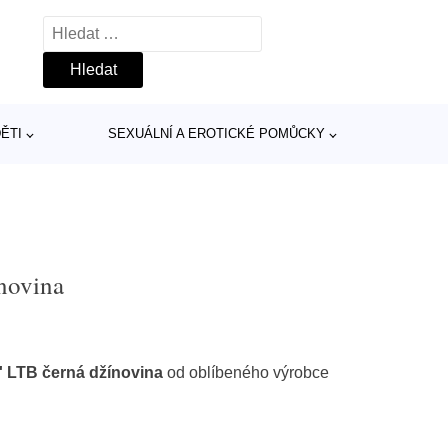
Vyhledávání
ĚTI
SEXUÁLNÍ A EROTICKÉ POMŮCKY
ínovina
' LTB černá džínovina
od oblíbeného výrobce