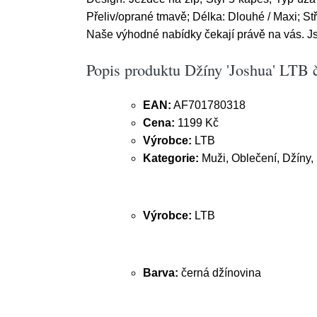
Přeliv/oprané tmavě; Délka: Dlouhé / Maxi; St
Naše výhodné nabídky čekají právě na vás. Jsm
Popis produktu Džíny 'Joshua' LTB 
EAN:
AF701780318
Cena:
1199 Kč
Výrobce:
LTB
Kategorie:
Muži, Oblečení, Džíny
Výrobce:
LTB
Barva:
černá džínovina