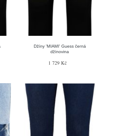
á
Džíny 'MIAMI' Guess černá
džínovina
1 729 Kč