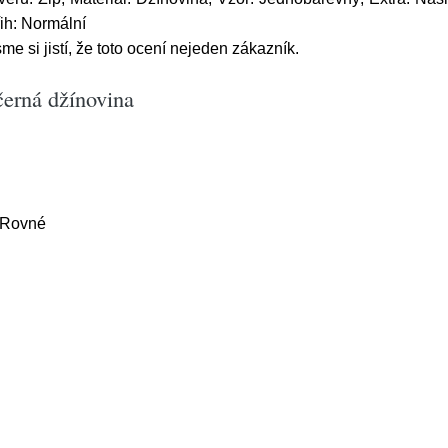
řih: Normální
e si jistí, že toto ocení nejeden zákazník.
černá džínovina
, Rovné