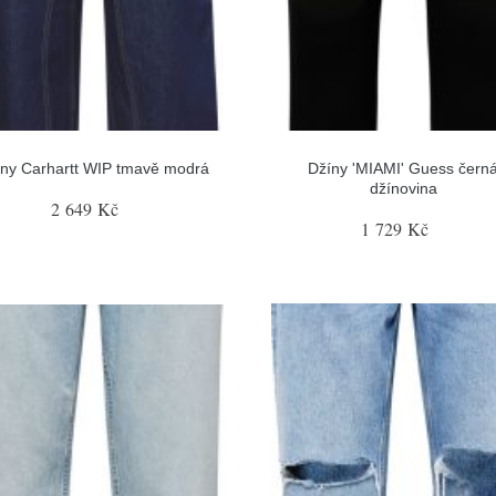
ny Carhartt WIP tmavě modrá
Džíny 'MIAMI' Guess čern
džínovina
2 649 Kč
1 729 Kč