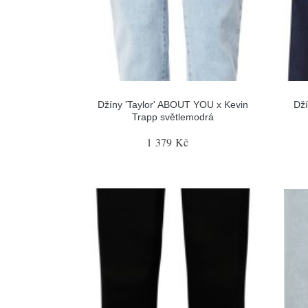
Džíny 'Taylor' ABOUT YOU x Kevin
Dží
Trapp světlemodrá
1 379 Kč