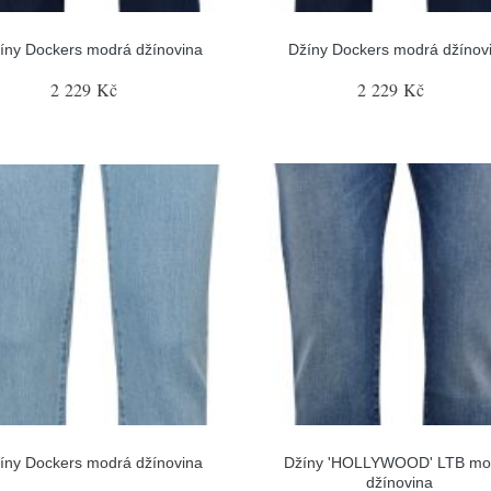
íny Dockers modrá džínovina
Džíny Dockers modrá džínov
2 229 Kč
2 229 Kč
íny Dockers modrá džínovina
Džíny 'HOLLYWOOD' LTB mo
džínovina